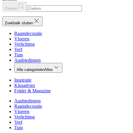
Zoeken
Zoekbalk sluiten
Raamdecoratie
Vloeren
Verlichting
Verf
Tuin
Aanbiedingen
Alle categorieën
Alles
Inspiratie
Klusadvies
Folder & Magazine
Aanbiedingen
Raamdecoratie
Vloeren
Verlichting
Verf
Tuin