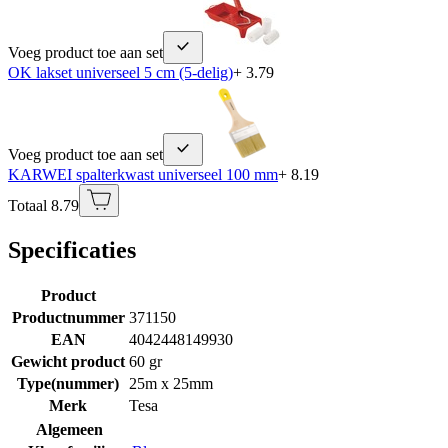
Voeg product toe aan set
OK lakset universeel 5 cm (5-delig)
+ 3.79
Voeg product toe aan set
KARWEI spalterkwast universeel 100 mm
+ 8.19
Totaal 8.79
Specificaties
Product
Productnummer
371150
EAN
4042448149930
Gewicht product
60 gr
Type(nummer)
25m x 25mm
Merk
Tesa
Algemeen