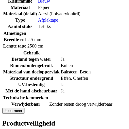
Kleurfamilie
Blauw
Materiaal
Papier
Materiaal (detail)
Acryl (Polyacrylonitril)
Type
Afplaktape
Aantal stuks
1 stuks
Afmetingen
Breedte rol
2.5 mm
Lengte tape
2500 cm
Gebruik
Bestand tegen water
Ja
Binnen/buitengebruik
Buiten
Materiaal van doeloppervlak
Baksteen
,
Beton
Structuur ondergrond
Effen
,
Oneffen
UV-bestendig
Ja
Met de hand afscheurbaar
Ja
Technische kenmerken
Verwijderbaar
Zonder resten droog verwijderbaar
Lees meer
Productveiligheid