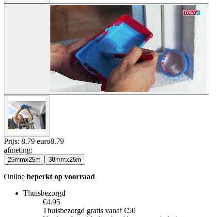
Prijs: 8.79 euro
8
.
79
afmeting
:
25mmx25m
38mmx25m
Online
beperkt op voorraad
Thuisbezorgd
€4.95
Thuisbezorgd gratis vanaf €50