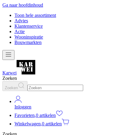
Ga naar hoofdinhoud
Toon hele assortiment
Advies
Klantenservice
Actie
Wooninspiratie
Bouwmarkten
Karwei
Zoeken
Zoeken
Inloggen
Favorieten
,
0 artikelen
Winkelwagen
,
0 artikelen
Zoeken