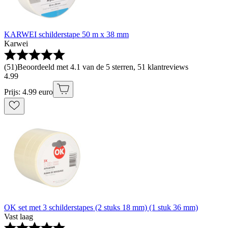
KARWEI schilderstape 50 m x 38 mm
Karwei
(
51
)
Beoordeeld met 4.1 van de 5 sterren, 51 klantreviews
4
.
99
Prijs: 4.99 euro
OK set met 3 schilderstapes (2 stuks 18 mm) (1 stuk 36 mm)
Vast laag