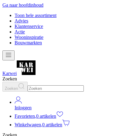
Ga naar hoofdinhoud
Toon hele assortiment
Advies
Klantenservice
Actie
Wooninspiratie
Bouwmarkten
Karwei
Zoeken
Zoeken
Inloggen
Favorieten
,
0 artikelen
Winkelwagen
,
0 artikelen
Zoeken