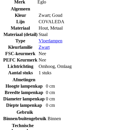
Merk
Eglo
Algemeen
Kleur
Zwart; Goud
Lijn
COVALEDA
Materiaal
Hout
,
Metaal
Materiaal (detail)
Staal
Type
Vloerlampen
Kleurfamilie
Zwart
FSC-keurmerk
Nee
PEFC Keurmerk
Nee
Lichtrichting
Omhoog
,
Omlaag
Aantal stuks
1 stuks
Afmetingen
Hoogte lampenkap
0 cm
Breedte lampenkap
0 cm
Diameter lampenkap
0 cm
Diepte lampenkap
0 cm
Gebruik
Binnen/buitengebruik
Binnen
Technische