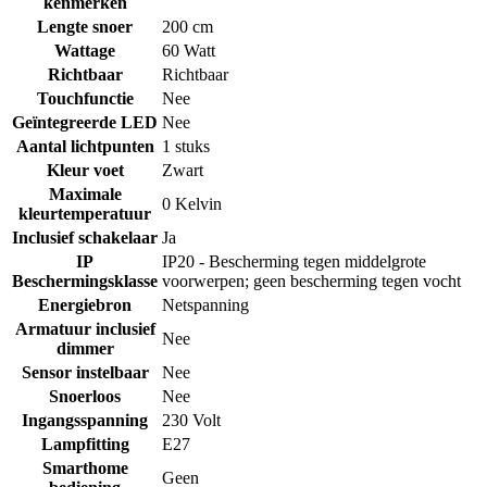
kenmerken
Lengte snoer
200 cm
Wattage
60 Watt
Richtbaar
Richtbaar
Touchfunctie
Nee
Geïntegreerde LED
Nee
Aantal lichtpunten
1 stuks
Kleur voet
Zwart
Maximale
0 Kelvin
kleurtemperatuur
Inclusief schakelaar
Ja
IP
IP20 - Bescherming tegen middelgrote
Beschermingsklasse
voorwerpen; geen bescherming tegen vocht
Energiebron
Netspanning
Armatuur inclusief
Nee
dimmer
Sensor instelbaar
Nee
Snoerloos
Nee
Ingangsspanning
230 Volt
Lampfitting
E27
Smarthome
Geen