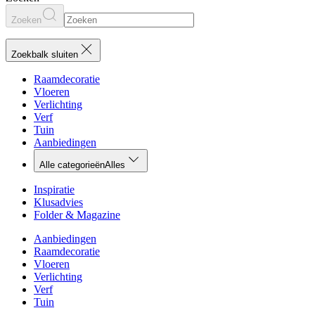
Zoeken
Zoekbalk sluiten
Raamdecoratie
Vloeren
Verlichting
Verf
Tuin
Aanbiedingen
Alle categorieën
Alles
Inspiratie
Klusadvies
Folder & Magazine
Aanbiedingen
Raamdecoratie
Vloeren
Verlichting
Verf
Tuin