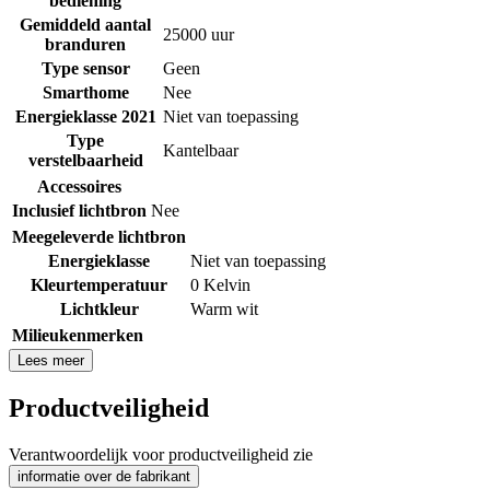
bediening
Gemiddeld aantal
25000 uur
branduren
Type sensor
Geen
Smarthome
Nee
Energieklasse 2021
Niet van toepassing
Type
Kantelbaar
verstelbaarheid
Accessoires
Inclusief lichtbron
Nee
Meegeleverde lichtbron
Energieklasse
Niet van toepassing
Kleurtemperatuur
0 Kelvin
Lichtkleur
Warm wit
Milieukenmerken
Lees meer
Productveiligheid
Verantwoordelijk voor productveiligheid zie
informatie over de fabrikant