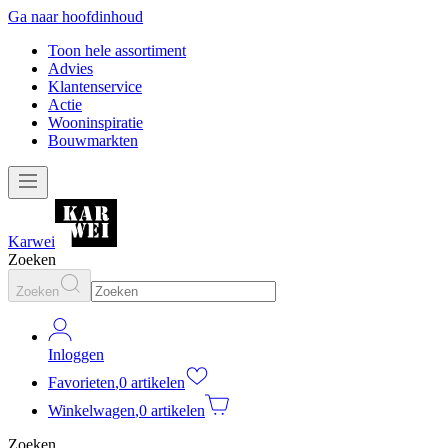
Ga naar hoofdinhoud
Toon hele assortiment
Advies
Klantenservice
Actie
Wooninspiratie
Bouwmarkten
Karwei
Zoeken
Zoeken
Inloggen
Favorieten
,
0 artikelen
Winkelwagen
,
0 artikelen
Zoeken