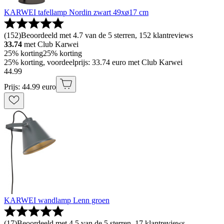
KARWEI tafellamp Nordin zwart 49xø17 cm
(
152
)
Beoordeeld met 4.7 van de 5 sterren, 152 klantreviews
33.74
met Club Karwei
25% korting
25% korting
25% korting, voordeelprijs: 33.74 euro met Club Karwei
44
.
99
Prijs: 44.99 euro
KARWEI wandlamp Lenn groen
(
17
)
Beoordeeld met 4.5 van de 5 sterren, 17 klantreviews