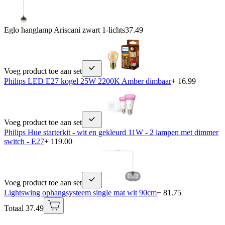
Eglo hanglamp Ariscani zwart 1-lichts
37.49
Voeg product toe aan set
Philips LED E27 kogel 25W 2200K Amber dimbaar
+ 16.99
Voeg product toe aan set
Philips Hue starterkit - wit en gekleurd 11W - 2 lampen met dimmer
switch - E27
+ 119.00
Voeg product toe aan set
Lightswing ophangsysteem single mat wit 90cm
+ 81.75
Totaal 37.49