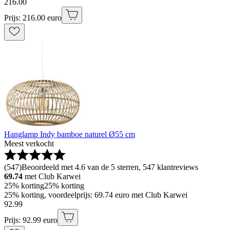
216
.
00
Prijs: 216.00 euro
Hanglamp Indy bamboe naturel Ø55 cm
Meest verkocht
(
547
)
Beoordeeld met 4.6 van de 5 sterren, 547 klantreviews
69.74
met Club Karwei
25% korting
25% korting
25% korting, voordeelprijs: 69.74 euro met Club Karwei
92
.
99
Prijs: 92.99 euro