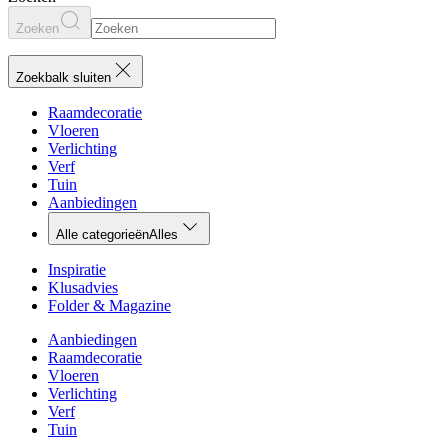
Zoeken
Zoekbalk sluiten
Raamdecoratie
Vloeren
Verlichting
Verf
Tuin
Aanbiedingen
Alle categorieën
Alles
Inspiratie
Klusadvies
Folder & Magazine
Aanbiedingen
Raamdecoratie
Vloeren
Verlichting
Verf
Tuin