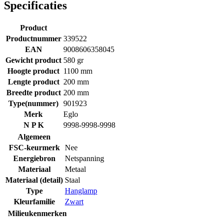
Specificaties
Product
Productnummer
339522
EAN
9008606358045
Gewicht product
580 gr
Hoogte product
1100 mm
Lengte product
200 mm
Breedte product
200 mm
Type(nummer)
901923
Merk
Eglo
N P K
9998-9998-9998
Algemeen
FSC-keurmerk
Nee
Energiebron
Netspanning
Materiaal
Metaal
Materiaal (detail)
Staal
Type
Hanglamp
Kleurfamilie
Zwart
Milieukenmerken