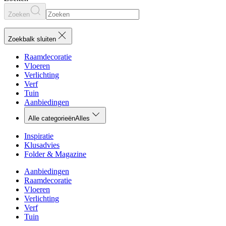
Zoeken
Zoekbalk sluiten
Raamdecoratie
Vloeren
Verlichting
Verf
Tuin
Aanbiedingen
Alle categorieën
Alles
Inspiratie
Klusadvies
Folder & Magazine
Aanbiedingen
Raamdecoratie
Vloeren
Verlichting
Verf
Tuin