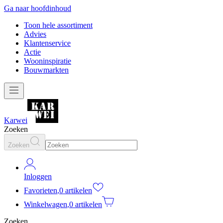
Ga naar hoofdinhoud
Toon hele assortiment
Advies
Klantenservice
Actie
Wooninspiratie
Bouwmarkten
Karwei
Zoeken
Zoeken
Inloggen
Favorieten
,
0 artikelen
Winkelwagen
,
0 artikelen
Zoeken