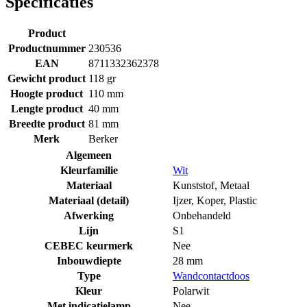
Specificaties
Product
Productnummer
230536
EAN
8711332362378
Gewicht product
118 gr
Hoogte product
110 mm
Lengte product
40 mm
Breedte product
81 mm
Merk
Berker
Algemeen
Kleurfamilie
Wit
Materiaal
Kunststof
,
Metaal
Materiaal (detail)
Ijzer
,
Koper
,
Plastic
Afwerking
Onbehandeld
Lijn
S1
CEBEC keurmerk
Nee
Inbouwdiepte
28 mm
Type
Wandcontactdoos
Kleur
Polarwit
Met indicatielamp
Nee