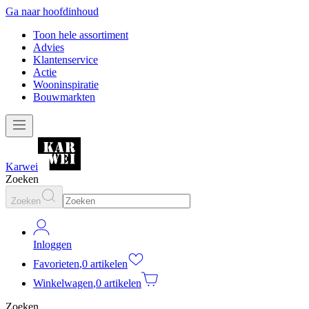
Ga naar hoofdinhoud
Toon hele assortiment
Advies
Klantenservice
Actie
Wooninspiratie
Bouwmarkten
Karwei
Zoeken
Zoeken
Inloggen
Favorieten
,
0 artikelen
Winkelwagen
,
0 artikelen
Zoeken