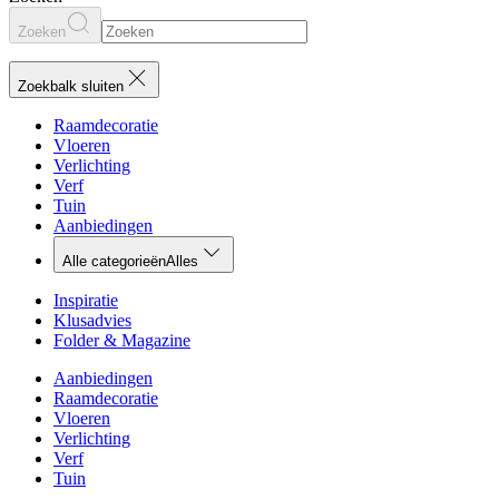
Zoeken
Zoekbalk sluiten
Raamdecoratie
Vloeren
Verlichting
Verf
Tuin
Aanbiedingen
Alle categorieën
Alles
Inspiratie
Klusadvies
Folder & Magazine
Aanbiedingen
Raamdecoratie
Vloeren
Verlichting
Verf
Tuin