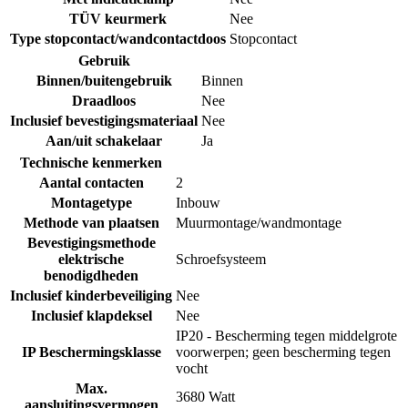
TÜV keurmerk
Nee
Type stopcontact/wandcontactdoos
Stopcontact
Gebruik
Binnen/buitengebruik
Binnen
Draadloos
Nee
Inclusief bevestigingsmateriaal
Nee
Aan/uit schakelaar
Ja
Technische kenmerken
Aantal contacten
2
Montagetype
Inbouw
Methode van plaatsen
Muurmontage/wandmontage
Bevestigingsmethode
elektrische
Schroefsysteem
benodigdheden
Inclusief kinderbeveiliging
Nee
Inclusief klapdeksel
Nee
IP20 - Bescherming tegen middelgrote
IP Beschermingsklasse
voorwerpen; geen bescherming tegen
vocht
Max.
3680 Watt
aansluitingsvermogen