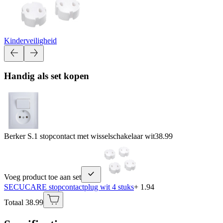
Kinderveiligheid
Handig als set kopen
Berker S.1 stopcontact met wisselschakelaar wit
38.99
Voeg product toe aan set
SECUCARE stopcontactplug wit 4 stuks
+ 1.94
Totaal 38.99