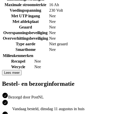
Maximale stroomsterkte
16 Ah
Voedingsspanning
230 Volt
Met UTP ingang
Nee
Met afdekplaat
Nee
Geaard
Nee
Overspanningsbeveiliging
Nee
Oververhittingsbeveiliging
Nee
Type aarde
Niet geaard
Smarthome
Nee
Milieukenmerken
Recupel
Nee
Wecycle
Nee
Lees meer
Bestel- en bezorginformatie
Bezorgd door PostNL
Vandaag besteld, dinsdag 11 augustus in huis