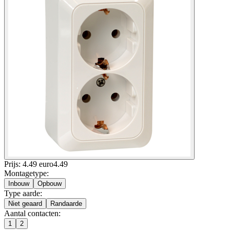
Prijs: 4.49 euro
4
.
49
Montagetype
:
Inbouw
Opbouw
Type aarde
:
Niet geaard
Randaarde
Aantal contacten
:
1
2