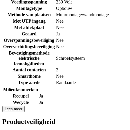
Voedingsspanning
230 Volt
Montagetype
Opbouw
Methode van plaatsen
Muurmontage/wandmontage
Met UTP ingang
Nee
Met afdekplaat
Nee
Geaard
Ja
Overspanningsbeveiliging
Nee
Oververhittingsbeveiliging
Nee
Bevestigingsmethode
elektrische
Schroefsysteem
benodigdheden
Aantal contacten
2
Smarthome
Nee
Type aarde
Randaarde
Milieukenmerken
Recupel
Ja
Wecycle
Ja
Lees meer
Productveiligheid