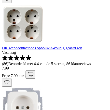
OK wandcontactdoos opbouw 4-voudig geaard wit
Vast laag
(
86
)
Beoordeeld met 4.4 van de 5 sterren, 86 klantreviews
7
.
99
Prijs: 7.99 euro