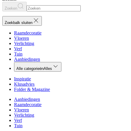
Zoeken
Zoekbalk sluiten
Raamdecoratie
Vloeren
Verlichting
Verf
Tuin
Aanbiedingen
Alle categorieën
Alles
Inspiratie
Klusadvies
Folder & Magazine
Aanbiedingen
Raamdecoratie
Vloeren
Verlichting
Verf
Tuin