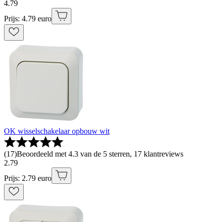
4
.
79
Prijs: 4.79 euro
OK wisselschakelaar opbouw wit
(
17
)
Beoordeeld met 4.3 van de 5 sterren, 17 klantreviews
2
.
79
Prijs: 2.79 euro