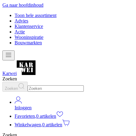
Ga naar hoofdinhoud
Toon hele assortiment
Advies
Klantenservice
Actie
Wooninspiratie
Bouwmarkten
Karwei
Zoeken
Zoeken
Inloggen
Favorieten
,
0 artikelen
Winkelwagen
,
0 artikelen
Zoeken