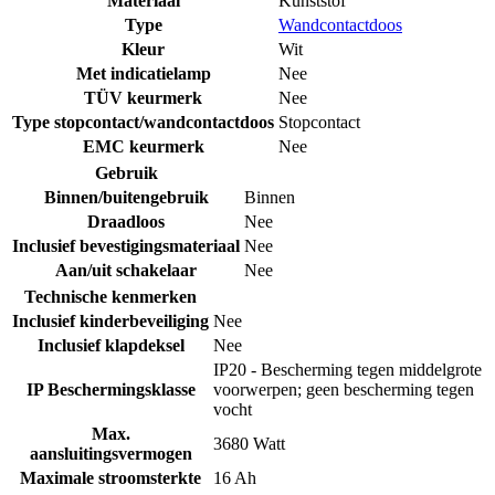
Materiaal
Kunststof
Type
Wandcontactdoos
Kleur
Wit
Met indicatielamp
Nee
TÜV keurmerk
Nee
Type stopcontact/wandcontactdoos
Stopcontact
EMC keurmerk
Nee
Gebruik
Binnen/buitengebruik
Binnen
Draadloos
Nee
Inclusief bevestigingsmateriaal
Nee
Aan/uit schakelaar
Nee
Technische kenmerken
Inclusief kinderbeveiliging
Nee
Inclusief klapdeksel
Nee
IP20 - Bescherming tegen middelgrote
IP Beschermingsklasse
voorwerpen; geen bescherming tegen
vocht
Max.
3680 Watt
aansluitingsvermogen
Maximale stroomsterkte
16 Ah