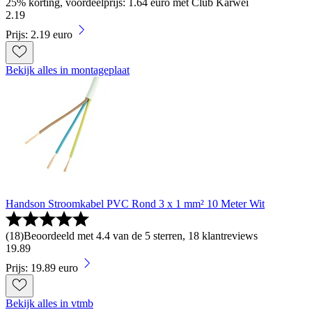
25% korting, voordeelprijs: 1.64 euro met Club Karwei
2
.
19
Prijs: 2.19 euro
Bekijk alles in montageplaat
Handson Stroomkabel PVC Rond 3 x 1 mm² 10 Meter Wit
(
18
)
Beoordeeld met 4.4 van de 5 sterren, 18 klantreviews
19
.
89
Prijs: 19.89 euro
Bekijk alles in vtmb