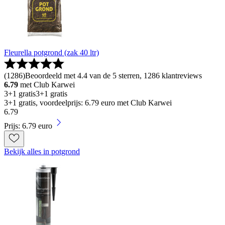
Fleurella potgrond (zak 40 ltr)
(
1286
)
Beoordeeld met 4.4 van de 5 sterren, 1286 klantreviews
6.79
met Club Karwei
3+1 gratis
3+1 gratis
3+1 gratis, voordeelprijs: 6.79 euro met Club Karwei
6
.
79
Prijs: 6.79 euro
Bekijk alles in potgrond