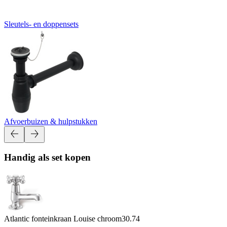
Sleutels- en doppensets
Afvoerbuizen & hulpstukken
Handig als set kopen
Atlantic fonteinkraan Louise chroom
30.74