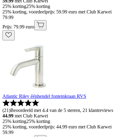
59.99
met Club Karwei
25% korting
25% korting
25% korting, voordeelprijs: 59.99 euro met Club Karwei
79
.
99
Prijs: 79.99 euro
Atlantic Riley éénhendel fonteinkraan RVS
(
21
)
Beoordeeld met 4.4 van de 5 sterren, 21 klantreviews
44.99
met Club Karwei
25% korting
25% korting
25% korting, voordeelprijs: 44.99 euro met Club Karwei
59
.
99