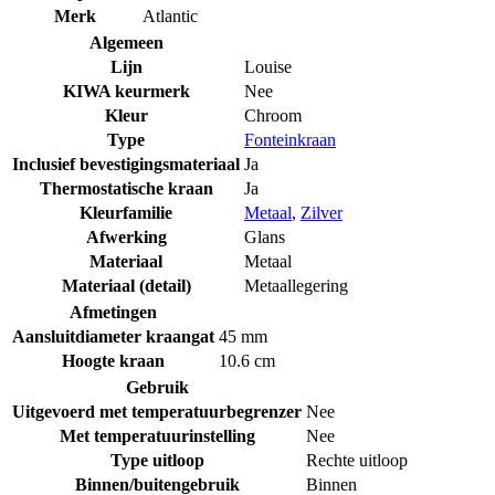
Merk
Atlantic
Algemeen
Lijn
Louise
KIWA keurmerk
Nee
Kleur
Chroom
Type
Fonteinkraan
Inclusief bevestigingsmateriaal
Ja
Thermostatische kraan
Ja
Kleurfamilie
Metaal
,
Zilver
Afwerking
Glans
Materiaal
Metaal
Materiaal (detail)
Metaallegering
Afmetingen
Aansluitdiameter kraangat
45 mm
Hoogte kraan
10.6 cm
Gebruik
Uitgevoerd met temperatuurbegrenzer
Nee
Met temperatuurinstelling
Nee
Type uitloop
Rechte uitloop
Binnen/buitengebruik
Binnen