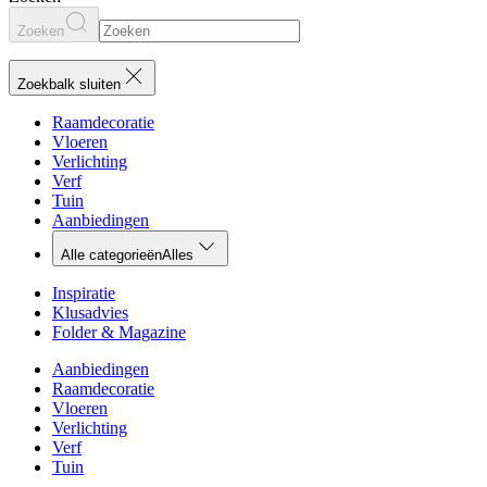
Zoeken
Zoekbalk sluiten
Raamdecoratie
Vloeren
Verlichting
Verf
Tuin
Aanbiedingen
Alle categorieën
Alles
Inspiratie
Klusadvies
Folder & Magazine
Aanbiedingen
Raamdecoratie
Vloeren
Verlichting
Verf
Tuin