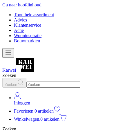
Ga naar hoofdinhoud
Toon hele assortiment
Advies
Klantenservice
Actie
Wooninspiratie
Bouwmarkten
Karwei
Zoeken
Zoeken
Inloggen
Favorieten
,
0 artikelen
Winkelwagen
,
0 artikelen
Zoeken