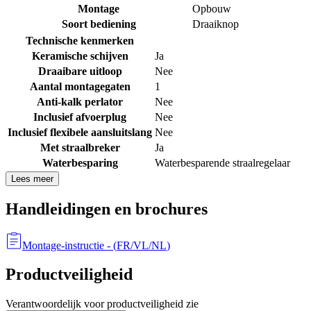
Montage
Opbouw
Soort bediening
Draaiknop
Technische kenmerken
Keramische schijven
Ja
Draaibare uitloop
Nee
Aantal montagegaten
1
Anti-kalk perlator
Nee
Inclusief afvoerplug
Nee
Inclusief flexibele aansluitslang
Nee
Met straalbreker
Ja
Waterbesparing
Waterbesparende straalregelaar
Lees meer
Handleidingen en brochures
Montage-instructie
- (
FR/VL/NL
)
Productveiligheid
Verantwoordelijk voor productveiligheid zie