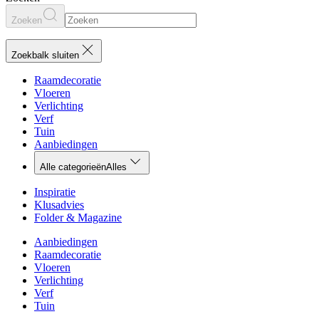
Zoeken
Zoekbalk sluiten
Raamdecoratie
Vloeren
Verlichting
Verf
Tuin
Aanbiedingen
Alle categorieën
Alles
Inspiratie
Klusadvies
Folder & Magazine
Aanbiedingen
Raamdecoratie
Vloeren
Verlichting
Verf
Tuin