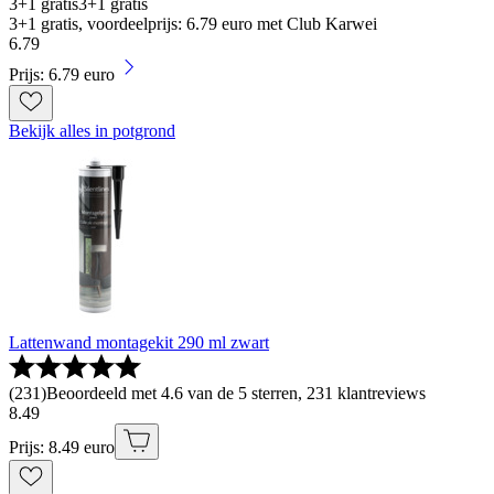
3+1 gratis
3+1 gratis
3+1 gratis, voordeelprijs: 6.79 euro met Club Karwei
6
.
79
Prijs: 6.79 euro
Bekijk alles in potgrond
Lattenwand montagekit 290 ml zwart
(
231
)
Beoordeeld met 4.6 van de 5 sterren, 231 klantreviews
8
.
49
Prijs: 8.49 euro