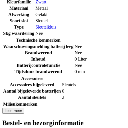
Kleurfamilie
Zwart
Materiaal
Metaal
Afwerking
Gelakt
Soort slot
Sleutel
Type
Sleutelkluis
Skg waardering
Nee
Technische kenmerken
Waarschuwingsmelding batterij leeg
Nee
Brandwerend
Nee
Inhoud
0 Liter
Batterijcontrolefunctie
Nee
Tijdsduur brandwerend
0 min
Accessoires
Accessoires bijgeleverd
Sleutels
Aantal bijgeleverde batterijen
0
Aantal sleutels
2
Milieukenmerken
Lees meer
Bestel- en bezorginformatie