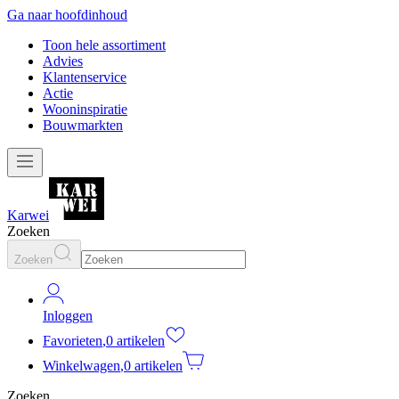
Ga naar hoofdinhoud
Toon hele assortiment
Advies
Klantenservice
Actie
Wooninspiratie
Bouwmarkten
Karwei
Zoeken
Zoeken
Inloggen
Favorieten
,
0 artikelen
Winkelwagen
,
0 artikelen
Zoeken