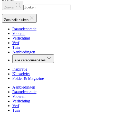
Zoeken
Zoekbalk sluiten
Raamdecoratie
Vloeren
Verlichting
Verf
Tuin
Aanbiedingen
Alle categorieën
Alles
Inspiratie
Klusadvies
Folder & Magazine
Aanbiedingen
Raamdecoratie
Vloeren
Verlichting
Verf
Tuin