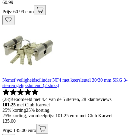
60
.
99
Prijs: 60.99 euro
Nemef veiligheidscilinder NF4 met keersleutel 30/30 mm SKG 3-
sterren gelijksluitend (2 stuks)
(
28
)
Beoordeeld met 4.4 van de 5 sterren, 28 klantreviews
101.25
met Club Karwei
25% korting
25% korting
25% korting, voordeelprijs: 101.25 euro met Club Karwei
135
.
00
Prijs: 135.00 euro