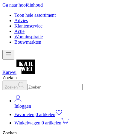
Ga naar hoofdinhoud
Toon hele assortiment
Advies
Klantenservice
Actie
Wooninspiratie
Bouwmarkten
Karwei
Zoeken
Zoeken
Inloggen
Favorieten
,
0 artikelen
Winkelwagen
,
0 artikelen
Zoeken