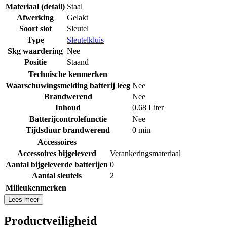
Materiaal (detail)
Staal
Afwerking
Gelakt
Soort slot
Sleutel
Type
Sleutelkluis
Skg waardering
Nee
Positie
Staand
Technische kenmerken
Waarschuwingsmelding batterij leeg
Nee
Brandwerend
Nee
Inhoud
0.68 Liter
Batterijcontrolefunctie
Nee
Tijdsduur brandwerend
0 min
Accessoires
Accessoires bijgeleverd
Verankeringsmateriaal
Aantal bijgeleverde batterijen
0
Aantal sleutels
2
Milieukenmerken
Lees meer
Productveiligheid