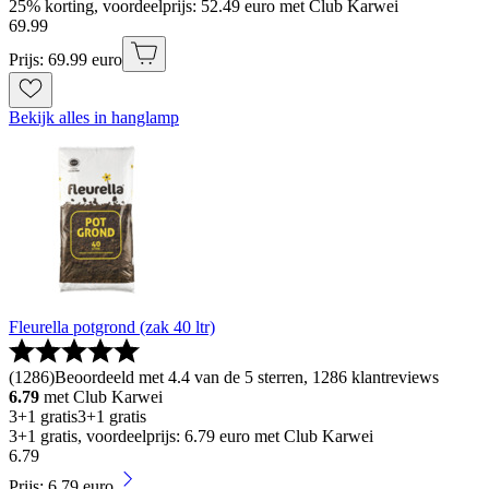
25% korting, voordeelprijs: 52.49 euro met Club Karwei
69
.
99
Prijs: 69.99 euro
Bekijk alles in hanglamp
Fleurella potgrond (zak 40 ltr)
(
1286
)
Beoordeeld met 4.4 van de 5 sterren, 1286 klantreviews
6.79
met Club Karwei
3+1 gratis
3+1 gratis
3+1 gratis, voordeelprijs: 6.79 euro met Club Karwei
6
.
79
Prijs: 6.79 euro