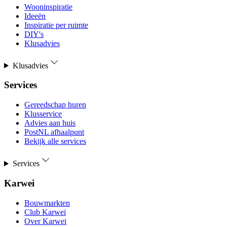
Wooninspiratie
Ideeën
Inspiratie per ruimte
DIY's
Klusadvies
Klusadvies
Services
Gereedschap huren
Klusservice
Advies aan huis
PostNL afhaalpunt
Bekijk alle services
Services
Karwei
Bouwmarkten
Club Karwei
Over Karwei