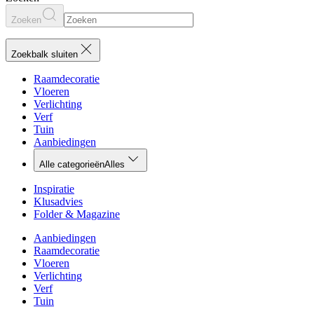
Zoeken
Zoekbalk sluiten
Raamdecoratie
Vloeren
Verlichting
Verf
Tuin
Aanbiedingen
Alle categorieën
Alles
Inspiratie
Klusadvies
Folder & Magazine
Aanbiedingen
Raamdecoratie
Vloeren
Verlichting
Verf
Tuin