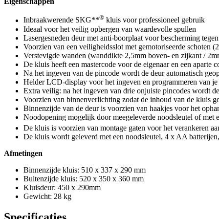
Eigenschappen
®
Inbraakwerende SKG**
kluis voor professioneel gebruik
Ideaal voor het veilig opbergen van waardevolle spullen
Lasergesneden deur met anti-boorplaat voor bescherming tege
Voorzien van een veiligheidsslot met gemotoriseerde schoten 
Verstevigde wanden (wanddikte 2,5mm boven- en zijkant / 2mm
De kluis heeft een mastercode voor de eigenaar en een aparte c
Na het ingeven van de pincode wordt de deur automatisch geo
Helder LCD-display voor het ingeven en programmeren van je 
Extra veilig: na het ingeven van drie onjuiste pincodes wordt de
Voorzien van binnenverlichting zodat de inhoud van de kluis go
Binnenzijde van de deur is voorzien van haakjes voor het ophan
Noodopening mogelijk door meegeleverde noodsleutel of met ee
De kluis is voorzien van montage gaten voor het verankeren aa
De kluis wordt geleverd met een noodsleutel, 4 x AA batterijen
Afmetingen
Binnenzijde kluis: 510 x 337 x 290 mm
Buitenzijde kluis: 520 x 350 x 360 mm
Kluisdeur: 450 x 290mm
Gewicht: 28 kg
Specificaties