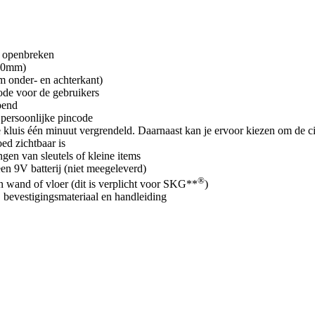
n openbreken
(20mm)
 onder- en achterkant)
ode voor de gebruikers
pend
persoonlijke pincode
 kluis één minuut vergrendeld. Daarnaast kan je ervoor kiezen om de cij
ed zichtbaar is
gen van sleutels of kleine items
n 9V batterij (niet meegeleverd)
®
n wand of vloer (dit is verplicht voor SKG**
)
, bevestigingsmateriaal en handleiding