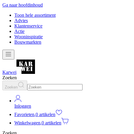
Ga naar hoofdinhoud
Toon hele assortiment
Advies
Klantenservice
Actie
Wooninspiratie
Bouwmarkten
Karwei
Zoeken
Zoeken
Inloggen
Favorieten
,
0 artikelen
Winkelwagen
,
0 artikelen
Zoeken