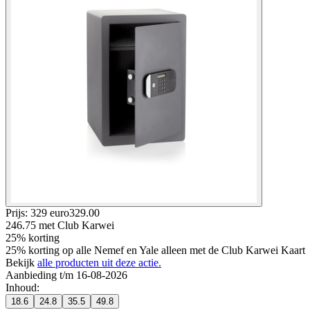
Prijs: 329 euro
329
.
00
246.75
met Club Karwei
25% korting
25% korting op alle Nemef en Yale alleen met de Club Karwei Kaart
Bekijk
alle producten uit deze actie.
Aanbieding t/m 16-08-2026
Inhoud
:
18.6
24.8
35.5
49.8