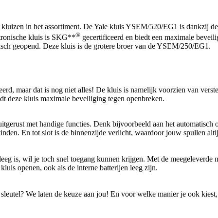
luizen in het assortiment. De Yale kluis YSEM/520/EG1 is dankzij de 
®
tronische kluis is SKG**
gecertificeerd en biedt een maximale beveil
isch geopend. Deze kluis is de grotere broer van de YSEM/250/EG1.
eerd, maar dat is nog niet alles! De kluis is namelijk voorzien van vers
iedt deze kluis maximale beveiliging tegen openbreken.
uitgerust met handige functies. Denk bijvoorbeeld aan het automatisch
den. En tot slot is de binnenzijde verlicht, waardoor jouw spullen altij
s leeg is, wil je toch snel toegang kunnen krijgen. Met de meegeleverde 
kluis openen, ook als de interne batterijen leeg zijn.
 sleutel? We laten de keuze aan jou! En voor welke manier je ook kiest