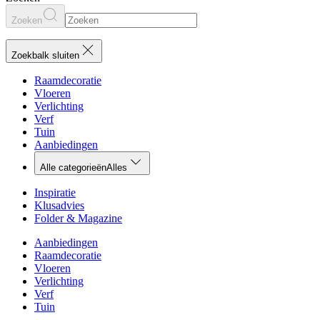
Zoeken
Zoekbalk sluiten
Raamdecoratie
Vloeren
Verlichting
Verf
Tuin
Aanbiedingen
Alle categorieën
Alles
Inspiratie
Klusadvies
Folder & Magazine
Aanbiedingen
Raamdecoratie
Vloeren
Verlichting
Verf
Tuin