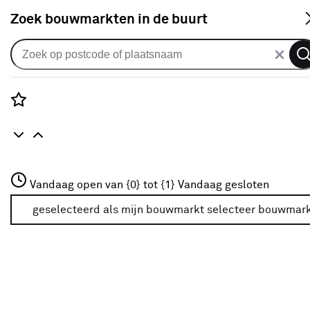
S
Zoek bouwmarkten in de buurt
Kluizen
Je gekozen filters:
wis filters
Rozenstraat 3
Vandaag open van {0} tot {1}
Vandaag gesloten
Type
Kluis
3772JH Amersfoort
+31 01234567
geselecteerd als mijn bouwmarkt
selecteer bouwmar
Meer over deze bouwmarkt
Kleurfamilie
Zwart
(19)
Grijs
(1)