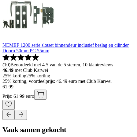
NEMEF 1200 serie slotset binnendeur inclusief beslag en cilinder
Doorn 50mm PC 55mm
(
10
)
Beoordeeld met 4.5 van de 5 sterren, 10 klantreviews
46.49
met Club Karwei
25% korting
25% korting
25% korting, voordeelprijs: 46.49 euro met Club Karwei
61
.
99
Prijs: 61.99 euro
Vaak samen gekocht