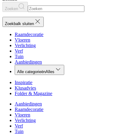
Zoeken
Zoekbalk sluiten
Raamdecoratie
Vloeren
Verlichting
Verf
Tuin
Aanbiedingen
Alle categorieën
Alles
Inspiratie
Klusadvies
Folder & Magazine
Aanbiedingen
Raamdecoratie
Vloeren
Verlichting
Verf
Tuin