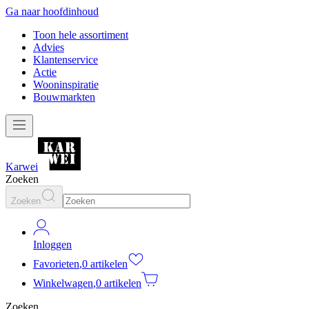
Ga naar hoofdinhoud
Toon hele assortiment
Advies
Klantenservice
Actie
Wooninspiratie
Bouwmarkten
Karwei
Zoeken
Zoeken
Inloggen
Favorieten
,
0 artikelen
Winkelwagen
,
0 artikelen
Zoeken