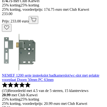
174.75
met Club Karwei
25% korting
25% korting
25% korting, voordeelprijs: 174.75 euro met Club Karwei
233
.
00
Prijs: 233.00 euro
NEMEF 1200 serie insteekslot badkamerslot/wc-slot met gelakte
voorplaat Doorn 50mm PC 63mm
(
15
)
Beoordeeld met 4.5 van de 5 sterren, 15 klantreviews
20.99
met Club Karwei
25% korting
25% korting
25% korting, voordeelprijs: 20.99 euro met Club Karwei