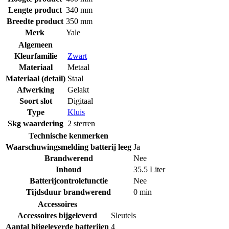
Lengte product
340 mm
Breedte product
350 mm
Merk
Yale
Algemeen
Kleurfamilie
Zwart
Materiaal
Metaal
Materiaal (detail)
Staal
Afwerking
Gelakt
Soort slot
Digitaal
Type
Kluis
Skg waardering
2 sterren
Technische kenmerken
Waarschuwingsmelding batterij leeg
Ja
Brandwerend
Nee
Inhoud
35.5 Liter
Batterijcontrolefunctie
Nee
Tijdsduur brandwerend
0 min
Accessoires
Accessoires bijgeleverd
Sleutels
Aantal bijgeleverde batterijen
4