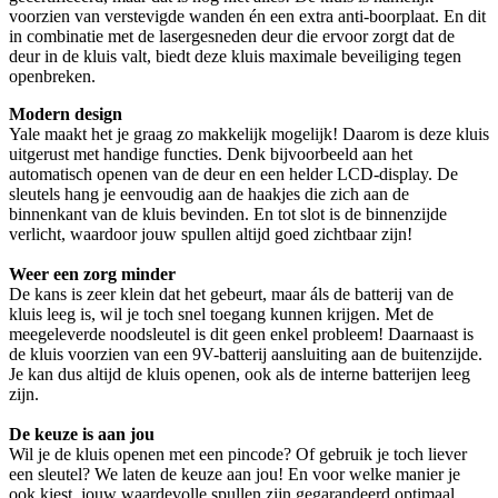
voorzien van verstevigde wanden én een extra anti-boorplaat. En dit
in combinatie met de lasergesneden deur die ervoor zorgt dat de
deur in de kluis valt, biedt deze kluis maximale beveiliging tegen
openbreken.
Modern design
Yale maakt het je graag zo makkelijk mogelijk! Daarom is deze kluis
uitgerust met handige functies. Denk bijvoorbeeld aan het
automatisch openen van de deur en een helder LCD-display. De
sleutels hang je eenvoudig aan de haakjes die zich aan de
binnenkant van de kluis bevinden. En tot slot is de binnenzijde
verlicht, waardoor jouw spullen altijd goed zichtbaar zijn!
Weer een zorg minder
De kans is zeer klein dat het gebeurt, maar áls de batterij van de
kluis leeg is, wil je toch snel toegang kunnen krijgen. Met de
meegeleverde noodsleutel is dit geen enkel probleem! Daarnaast is
de kluis voorzien van een 9V-batterij aansluiting aan de buitenzijde.
Je kan dus altijd de kluis openen, ook als de interne batterijen leeg
zijn.
De keuze is aan jou
Wil je de kluis openen met een pincode? Of gebruik je toch liever
een sleutel? We laten de keuze aan jou! En voor welke manier je
ook kiest, jouw waardevolle spullen zijn gegarandeerd optimaal