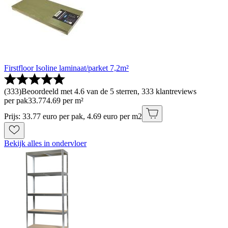
Firstfloor Isoline laminaat/parket 7,2m²
(
333
)
Beoordeeld met 4.6 van de 5 sterren, 333 klantreviews
per pak
33
.
77
4.69 per m²
Prijs: 33.77 euro per pak, 4.69 euro per m2
Bekijk alles in ondervloer