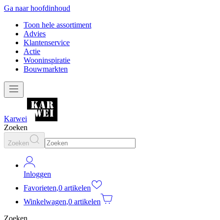
Ga naar hoofdinhoud
Toon hele assortiment
Advies
Klantenservice
Actie
Wooninspiratie
Bouwmarkten
Karwei
Zoeken
Zoeken
Inloggen
Favorieten
,
0 artikelen
Winkelwagen
,
0 artikelen
Zoeken