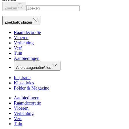
Zoeken
Zoekbalk sluiten
Raamdecoratie
Vloeren
Verlichting
Verf
Tuin
Aanbiedingen
Alle categorieën
Alles
Inspiratie
Klusadvies
Folder & Magazine
Aanbiedingen
Raamdecoratie
Vloeren
Verlichting
Verf
Tuin