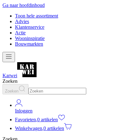
Ga naar hoofdinhoud
Toon hele assortiment
Advies
Klantenservice
Actie
Wooninspiratie
Bouwmarkten
Karwei
Zoeken
Zoeken
Inloggen
Favorieten
,
0 artikelen
Winkelwagen
,
0 artikelen
Zoeken