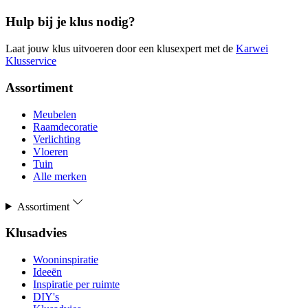
Hulp bij je klus nodig?
Laat jouw klus uitvoeren door een klusexpert met de
Karwei
Klusservice
Assortiment
Meubelen
Raamdecoratie
Verlichting
Vloeren
Tuin
Alle merken
Assortiment
Klusadvies
Wooninspiratie
Ideeën
Inspiratie per ruimte
DIY's