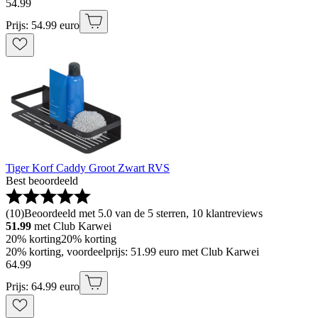
54
.
99
Prijs: 54.99 euro
Tiger Korf Caddy Groot Zwart RVS
Best beoordeeld
(
10
)
Beoordeeld met 5.0 van de 5 sterren, 10 klantreviews
51.99
met Club Karwei
20% korting
20% korting
20% korting, voordeelprijs: 51.99 euro met Club Karwei
64
.
99
Prijs: 64.99 euro