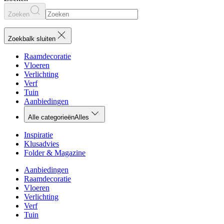
Zoeken
Zoekbalk sluiten
Raamdecoratie
Vloeren
Verlichting
Verf
Tuin
Aanbiedingen
Alle categorieën
Alles
Inspiratie
Klusadvies
Folder & Magazine
Aanbiedingen
Raamdecoratie
Vloeren
Verlichting
Verf
Tuin