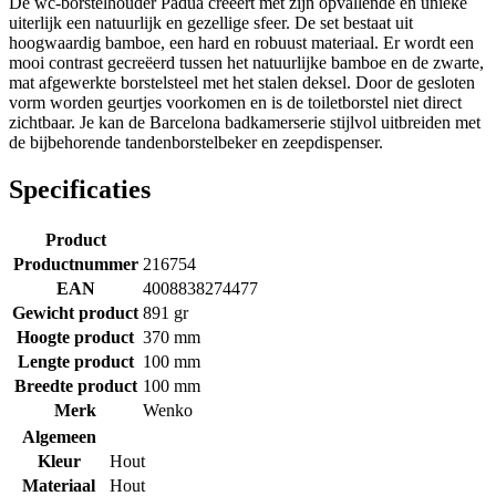
De wc-borstelhouder Padua creëert met zijn opvallende en unieke
uiterlijk een natuurlijk en gezellige sfeer. De set bestaat uit
hoogwaardig bamboe, een hard en robuust materiaal. Er wordt een
mooi contrast gecreëerd tussen het natuurlijke bamboe en de zwarte,
mat afgewerkte borstelsteel met het stalen deksel. Door de gesloten
vorm worden geurtjes voorkomen en is de toiletborstel niet direct
zichtbaar. Je kan de Barcelona badkamerserie stijlvol uitbreiden met
de bijbehorende tandenborstelbeker en zeepdispenser.
Specificaties
Product
Productnummer
216754
EAN
4008838274477
Gewicht product
891 gr
Hoogte product
370 mm
Lengte product
100 mm
Breedte product
100 mm
Merk
Wenko
Algemeen
Kleur
Hout
Materiaal
Hout