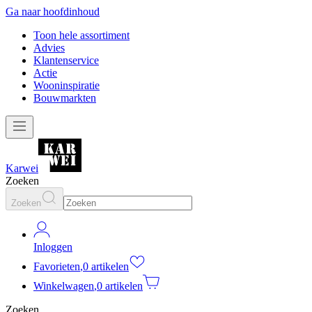
Ga naar hoofdinhoud
Toon hele assortiment
Advies
Klantenservice
Actie
Wooninspiratie
Bouwmarkten
Karwei
Zoeken
Zoeken
Inloggen
Favorieten
,
0 artikelen
Winkelwagen
,
0 artikelen
Zoeken