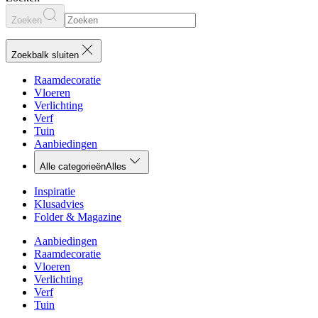
Zoeken
Zoekbalk sluiten
Raamdecoratie
Vloeren
Verlichting
Verf
Tuin
Aanbiedingen
Alle categorieën
Alles
Inspiratie
Klusadvies
Folder & Magazine
Aanbiedingen
Raamdecoratie
Vloeren
Verlichting
Verf
Tuin