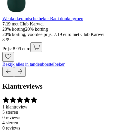
Wenko keramische beker Badi donkergroen
7.19
met Club Karwei
20% korting
20% korting
20% korting, voordeelprijs: 7.19 euro met Club Karwei
8
.
99
Prijs: 8.99 euro
Bekijk alles in tandenborstelbeker
Klantreviews
1 klantreview
5 sterren
0 reviews
4 sterren
0 reviews