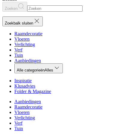
Zoeken
Zoekbalk sluiten
Raamdecoratie
Vloeren
Verlichting
Verf
Tuin
Aanbiedingen
Alle categorieën
Alles
Inspiratie
Klusadvies
Folder & Magazine
Aanbiedingen
Raamdecoratie
Vloeren
Verlichting
Verf
Tuin