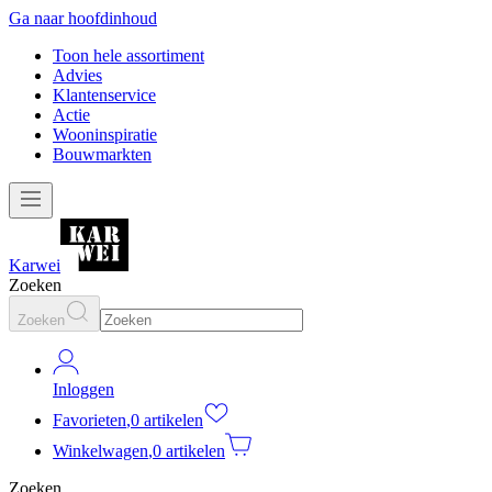
Ga naar hoofdinhoud
Toon hele assortiment
Advies
Klantenservice
Actie
Wooninspiratie
Bouwmarkten
Karwei
Zoeken
Zoeken
Inloggen
Favorieten
,
0 artikelen
Winkelwagen
,
0 artikelen
Zoeken