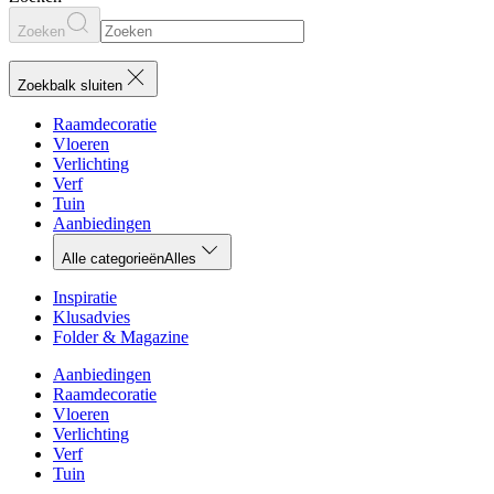
Zoeken
Zoekbalk sluiten
Raamdecoratie
Vloeren
Verlichting
Verf
Tuin
Aanbiedingen
Alle categorieën
Alles
Inspiratie
Klusadvies
Folder & Magazine
Aanbiedingen
Raamdecoratie
Vloeren
Verlichting
Verf
Tuin