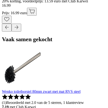
20% korting, voordeelprijs: 13.59 euro met Club Karwei
16
.
99
Prijs: 16.99 euro
Vaak samen gekocht
Wenko toiletborstel 80mm zwart met mat RVS steel
(
1
)
Beoordeeld met 2.0 van de 5 sterren, 1 klantreview
7.19
met Club Karwei