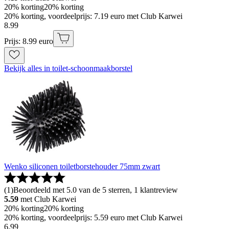
20% korting
20% korting
20% korting, voordeelprijs: 7.19 euro met Club Karwei
8
.
99
Prijs: 8.99 euro
Bekijk alles in toilet-schoonmaakborstel
Wenko siliconen toiletborstehouder 75mm zwart
(
1
)
Beoordeeld met 5.0 van de 5 sterren, 1 klantreview
5.59
met Club Karwei
20% korting
20% korting
20% korting, voordeelprijs: 5.59 euro met Club Karwei
6
.
99