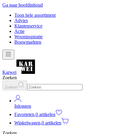
Ga naar hoofdinhoud
Toon hele assortiment
Advies
Klantenservice
Actie
Wooninspiratie
Bouwmarkten
Karwei
Zoeken
Zoeken
Inloggen
Favorieten
,
0 artikelen
Winkelwagen
,
0 artikelen
Zoeken