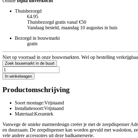
Online
bijna uitverkocht
Thuisbezorgd
€4.95
Thuisbezorgd gratis vanaf €50
Vandaag besteld, maandag 10 augustus in huis
Bezorgd in bouwmarkt
gratis
Niet op voorraad in onze bouwmarkten. Wel op bestelling verkrijgbaa
Zoek bouwmarkt in de buurt
In winkelwagen
Productomschrijving
Soort montage:Vrijstaand
Installatiesoort:Vrijstaand
Materiaal:Keramiek
Vanwege de unieke marmerdesign creëer je met de zeepdispenser Adrad
en duurzaam. De zeepdispenser kan worden gevuld met waslotion, zee
vele andere accessoires uit deze badkamerserie.