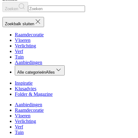
Zoeken
Zoekbalk sluiten
Raamdecoratie
Vloeren
Verlichting
Verf
Tuin
Aanbiedingen
Alle categorieën
Alles
Inspiratie
Klusadvies
Folder & Magazine
Aanbiedingen
Raamdecoratie
Vloeren
Verlichting
Verf
Tuin