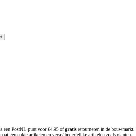
nt
 via een PostNL-punt voor €4.95 of
gratis
retourneren in de bouwmarkt.
aat gemaakte artikelen en verse/ bederfelijke artikelen zoals planten.