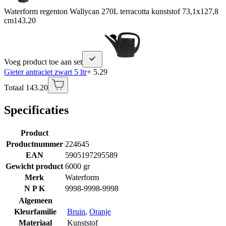
Waterform regenton Wallycan 270L terracotta kunststof 73,1x127,8
cm
143.20
Voeg product toe aan set
Gieter antraciet zwart 5 ltr
+ 5.29
Totaal 143.20
Specificaties
Product
Productnummer
224645
EAN
5905197295589
Gewicht product
6000 gr
Merk
Waterform
N P K
9998-9998-9998
Algemeen
Kleurfamilie
Bruin
,
Oranje
Materiaal
Kunststof