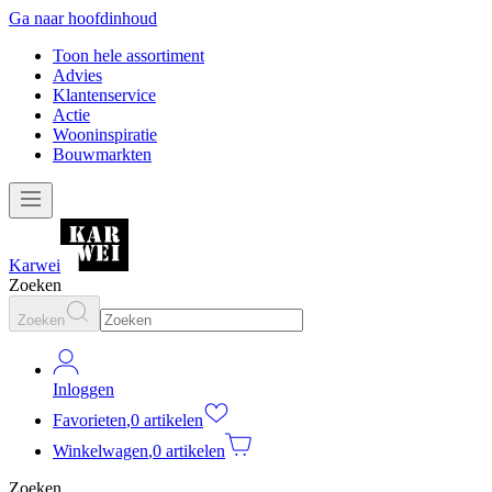
Ga naar hoofdinhoud
Toon hele assortiment
Advies
Klantenservice
Actie
Wooninspiratie
Bouwmarkten
Karwei
Zoeken
Zoeken
Inloggen
Favorieten
,
0 artikelen
Winkelwagen
,
0 artikelen
Zoeken