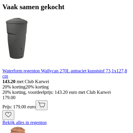
Vaak samen gekocht
Waterform regenton Wallycan 270L antraciet kunststof 73,1x127,8
cm
143.20
met Club Karwei
20% korting
20% korting
20% korting, voordeelprijs: 143.20 euro met Club Karwei
179
.
00
Prijs: 179.00 euro
Bekijk alles in regenton