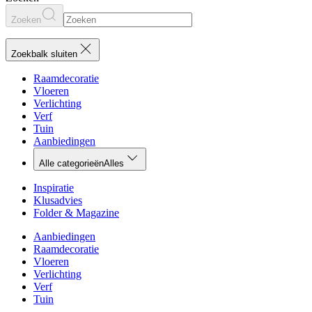
Zoeken
Zoekbalk sluiten
Raamdecoratie
Vloeren
Verlichting
Verf
Tuin
Aanbiedingen
Alle categorieën
Alles
Inspiratie
Klusadvies
Folder & Magazine
Aanbiedingen
Raamdecoratie
Vloeren
Verlichting
Verf
Tuin