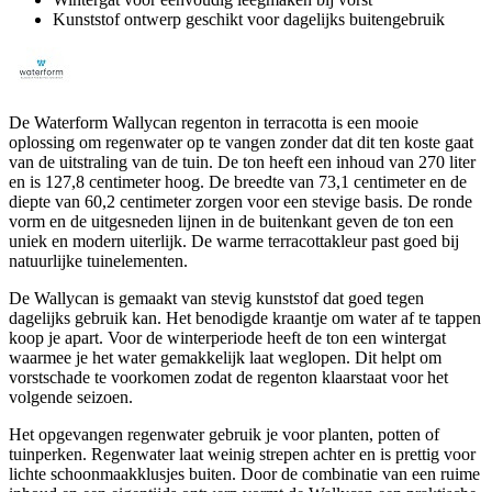
Kunststof ontwerp geschikt voor dagelijks buitengebruik
De Waterform Wallycan regenton in terracotta is een mooie
oplossing om regenwater op te vangen zonder dat dit ten koste gaat
van de uitstraling van de tuin. De ton heeft een inhoud van 270 liter
en is 127,8 centimeter hoog. De breedte van 73,1 centimeter en de
diepte van 60,2 centimeter zorgen voor een stevige basis. De ronde
vorm en de uitgesneden lijnen in de buitenkant geven de ton een
uniek en modern uiterlijk. De warme terracottakleur past goed bij
natuurlijke tuinelementen.
De Wallycan is gemaakt van stevig kunststof dat goed tegen
dagelijks gebruik kan. Het benodigde kraantje om water af te tappen
koop je apart. Voor de winterperiode heeft de ton een wintergat
waarmee je het water gemakkelijk laat weglopen. Dit helpt om
vorstschade te voorkomen zodat de regenton klaarstaat voor het
volgende seizoen.
Het opgevangen regenwater gebruik je voor planten, potten of
tuinperken. Regenwater laat weinig strepen achter en is prettig voor
lichte schoonmaakklusjes buiten. Door de combinatie van een ruime