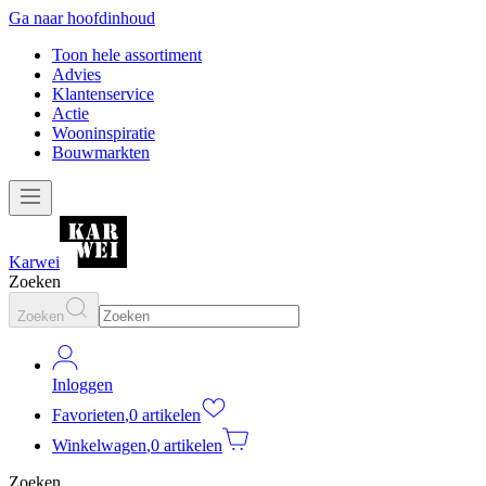
Ga naar hoofdinhoud
Toon hele assortiment
Advies
Klantenservice
Actie
Wooninspiratie
Bouwmarkten
Karwei
Zoeken
Zoeken
Inloggen
Favorieten
,
0 artikelen
Winkelwagen
,
0 artikelen
Zoeken