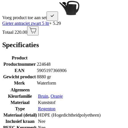
Voeg product toe aan set
Gieter antraciet zwart 5 ltr
+ 5.29
Totaal 220.00
Specificaties
Product
Productnummer
224648
EAN
5905197366906
Gewicht product
8880 gr
Merk
Waterform
Algemeen
Kleurfamilie
Bruin
,
Oranje
Materiaal
Kunststof
Type
Regenton
Materiaal (detail)
HDPE (Hogedichtheidpolyetheen)
Inclusief kraan
Nee
PEFC Keurmerk
Nee