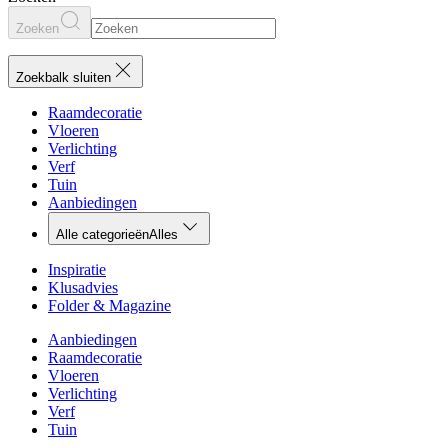
Zoeken
Zoekbalk sluiten
Raamdecoratie
Vloeren
Verlichting
Verf
Tuin
Aanbiedingen
Alle categorieën
Alles
Inspiratie
Klusadvies
Folder & Magazine
Aanbiedingen
Raamdecoratie
Vloeren
Verlichting
Verf
Tuin