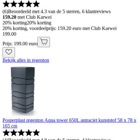
(
6
)
Beoordeeld met 4.3 van de 5 sterren, 6 klantreviews
159.20
met Club Karwei
20% korting
20% korting
20% korting, voordeelprijs: 159.20 euro met Club Karwei
199
.
00
Prijs: 199.00 euro
Bekijk alles in regenton
Posperplast regenton Aqua tower 650L antraciet kunststof 58 x 78 x
165 cm