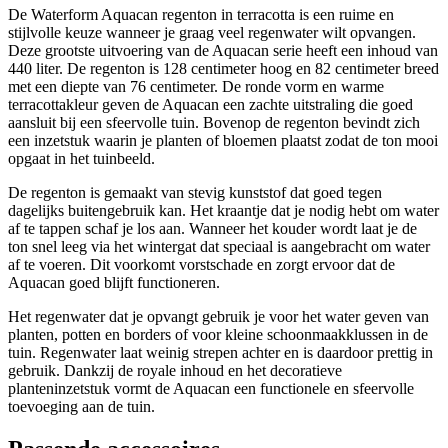
De Waterform Aquacan regenton in terracotta is een ruime en
stijlvolle keuze wanneer je graag veel regenwater wilt opvangen.
Deze grootste uitvoering van de Aquacan serie heeft een inhoud van
440 liter. De regenton is 128 centimeter hoog en 82 centimeter breed
met een diepte van 76 centimeter. De ronde vorm en warme
terracottakleur geven de Aquacan een zachte uitstraling die goed
aansluit bij een sfeervolle tuin. Bovenop de regenton bevindt zich
een inzetstuk waarin je planten of bloemen plaatst zodat de ton mooi
opgaat in het tuinbeeld.
De regenton is gemaakt van stevig kunststof dat goed tegen
dagelijks buitengebruik kan. Het kraantje dat je nodig hebt om water
af te tappen schaf je los aan. Wanneer het kouder wordt laat je de
ton snel leeg via het wintergat dat speciaal is aangebracht om water
af te voeren. Dit voorkomt vorstschade en zorgt ervoor dat de
Aquacan goed blijft functioneren.
Het regenwater dat je opvangt gebruik je voor het water geven van
planten, potten en borders of voor kleine schoonmaakklussen in de
tuin. Regenwater laat weinig strepen achter en is daardoor prettig in
gebruik. Dankzij de royale inhoud en het decoratieve
planteninzetstuk vormt de Aquacan een functionele en sfeervolle
toevoeging aan de tuin.