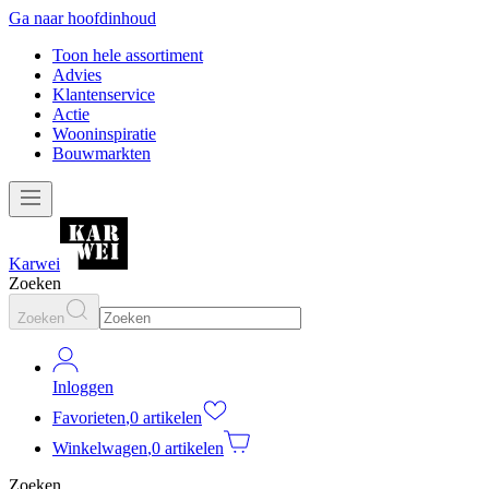
Ga naar hoofdinhoud
Toon hele assortiment
Advies
Klantenservice
Actie
Wooninspiratie
Bouwmarkten
Karwei
Zoeken
Zoeken
Inloggen
Favorieten
,
0 artikelen
Winkelwagen
,
0 artikelen
Zoeken