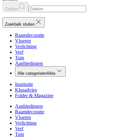
Zoeken
Zoekbalk sluiten
Raamdecoratie
Vloeren
Verlichting
Verf
Tuin
Aanbiedingen
Alle categorieën
Alles
Inspiratie
Klusadvies
Folder & Magazine
Aanbiedingen
Raamdecoratie
Vloeren
Verlichting
Verf
Tuin