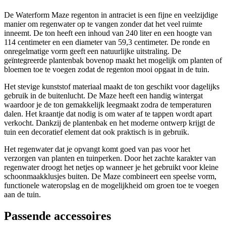
De Waterform Maze regenton in antraciet is een fijne en veelzijdige
manier om regenwater op te vangen zonder dat het veel ruimte
inneemt. De ton heeft een inhoud van 240 liter en een hoogte van
114 centimeter en een diameter van 59,3 centimeter. De ronde en
onregelmatige vorm geeft een natuurlijke uitstraling. De
geïntegreerde plantenbak bovenop maakt het mogelijk om planten of
bloemen toe te voegen zodat de regenton mooi opgaat in de tuin.
Het stevige kunststof materiaal maakt de ton geschikt voor dagelijks
gebruik in de buitenlucht. De Maze heeft een handig wintergat
waardoor je de ton gemakkelijk leegmaakt zodra de temperaturen
dalen. Het kraantje dat nodig is om water af te tappen wordt apart
verkocht. Dankzij de plantenbak en het moderne ontwerp krijgt de
tuin een decoratief element dat ook praktisch is in gebruik.
Het regenwater dat je opvangt komt goed van pas voor het
verzorgen van planten en tuinperken. Door het zachte karakter van
regenwater droogt het netjes op wanneer je het gebruikt voor kleine
schoonmaakklusjes buiten. De Maze combineert een speelse vorm,
functionele wateropslag en de mogelijkheid om groen toe te voegen
aan de tuin.
Passende accessoires