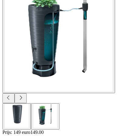
Prijs: 149 euro
149
.
00