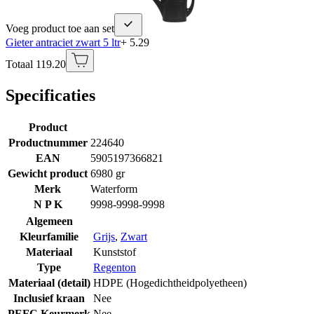
Voeg product toe aan set
Gieter antraciet zwart 5 ltr
+ 5.29
Totaal 119.20
Specificaties
Product
Productnummer
224640
EAN
5905197366821
Gewicht product
6980 gr
Merk
Waterform
N P K
9998-9998-9998
Algemeen
Kleurfamilie
Grijs
,
Zwart
Materiaal
Kunststof
Type
Regenton
Materiaal (detail)
HDPE (Hogedichtheidpolyetheen)
Inclusief kraan
Nee
PEFC Keurmerk
Nee