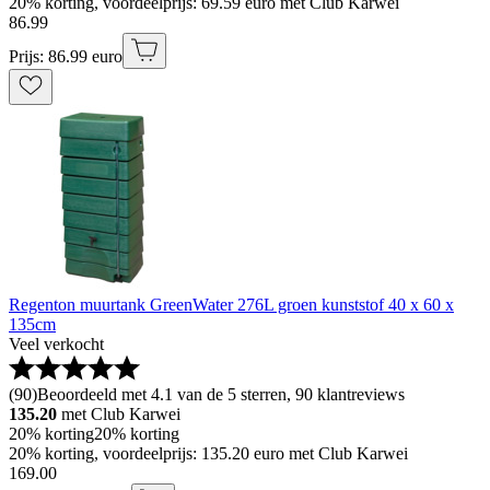
20% korting, voordeelprijs: 69.59 euro met Club Karwei
86
.
99
Prijs: 86.99 euro
Regenton muurtank GreenWater 276L groen kunststof 40 x 60 x
135cm
Veel verkocht
(
90
)
Beoordeeld met 4.1 van de 5 sterren, 90 klantreviews
135.20
met Club Karwei
20% korting
20% korting
20% korting, voordeelprijs: 135.20 euro met Club Karwei
169
.
00