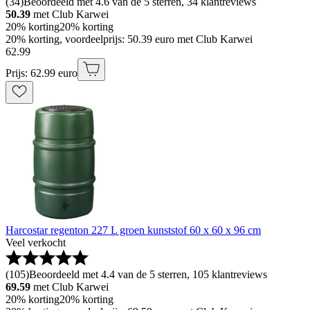
(
34
)
Beoordeeld met 4.6 van de 5 sterren, 34 klantreviews
50.39
met Club Karwei
20% korting
20% korting
20% korting, voordeelprijs: 50.39 euro met Club Karwei
62
.
99
Prijs: 62.99 euro
Harcostar regenton 227 L groen kunststof 60 x 60 x 96 cm
Veel verkocht
(
105
)
Beoordeeld met 4.4 van de 5 sterren, 105 klantreviews
69.59
met Club Karwei
20% korting
20% korting