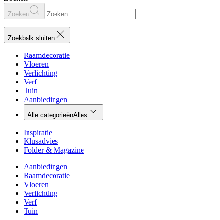
Zoeken
Zoekbalk sluiten
Raamdecoratie
Vloeren
Verlichting
Verf
Tuin
Aanbiedingen
Alle categorieën
Alles
Inspiratie
Klusadvies
Folder & Magazine
Aanbiedingen
Raamdecoratie
Vloeren
Verlichting
Verf
Tuin