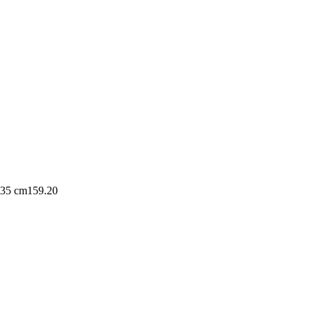
135 cm
159.20