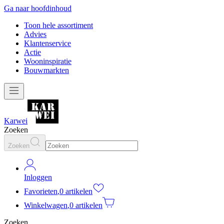
Ga naar hoofdinhoud
Toon hele assortiment
Advies
Klantenservice
Actie
Wooninspiratie
Bouwmarkten
Karwei
Zoeken
Zoeken
Inloggen
Favorieten
,
0 artikelen
Winkelwagen
,
0 artikelen
Zoeken