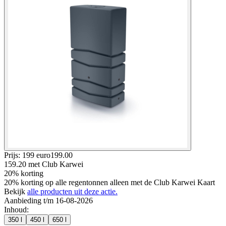
Prijs: 199 euro
199
.
00
159.20
met Club Karwei
20% korting
20% korting op alle regentonnen alleen met de Club Karwei Kaart
Bekijk
alle producten uit deze actie.
Aanbieding t/m 16-08-2026
Inhoud
:
350 l
450 l
650 l