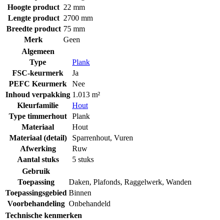
Hoogte product
22 mm
Lengte product
2700 mm
Breedte product
75 mm
Merk
Geen
Algemeen
Type
Plank
FSC-keurmerk
Ja
PEFC Keurmerk
Nee
Inhoud verpakking
1.013 m²
Kleurfamilie
Hout
Type timmerhout
Plank
Materiaal
Hout
Materiaal (detail)
Sparrenhout
,
Vuren
Afwerking
Ruw
Aantal stuks
5 stuks
Gebruik
Toepassing
Daken
,
Plafonds
,
Raggelwerk
,
Wanden
Toepassingsgebied
Binnen
Voorbehandeling
Onbehandeld
Technische kenmerken