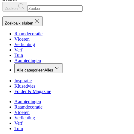
Zoeken
Zoekbalk sluiten
Raamdecoratie
Vloeren
Verlichting
Verf
Tuin
Aanbiedingen
Alle categorieën
Alles
Inspiratie
Klusadvies
Folder & Magazine
Aanbiedingen
Raamdecoratie
Vloeren
Verlichting
Verf
Tuin