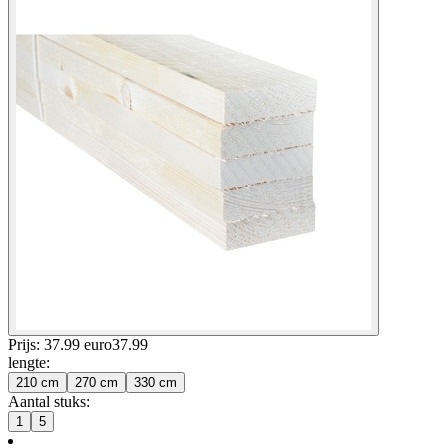
Prijs: 37.99 euro
37
.
99
lengte
:
210 cm
270 cm
330 cm
Aantal stuks
:
1
5