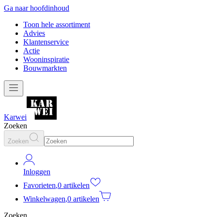
Ga naar hoofdinhoud
Toon hele assortiment
Advies
Klantenservice
Actie
Wooninspiratie
Bouwmarkten
Karwei
Zoeken
Zoeken
Inloggen
Favorieten
,
0 artikelen
Winkelwagen
,
0 artikelen
Zoeken