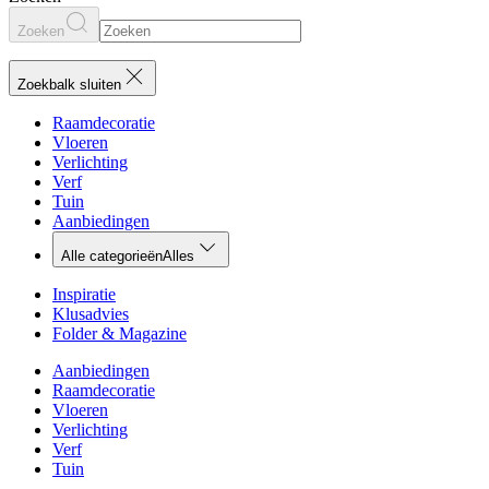
Zoeken
Zoekbalk sluiten
Raamdecoratie
Vloeren
Verlichting
Verf
Tuin
Aanbiedingen
Alle categorieën
Alles
Inspiratie
Klusadvies
Folder & Magazine
Aanbiedingen
Raamdecoratie
Vloeren
Verlichting
Verf
Tuin