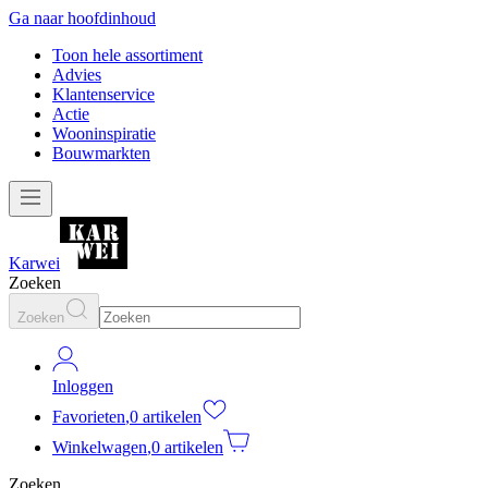
Ga naar hoofdinhoud
Toon hele assortiment
Advies
Klantenservice
Actie
Wooninspiratie
Bouwmarkten
Karwei
Zoeken
Zoeken
Inloggen
Favorieten
,
0 artikelen
Winkelwagen
,
0 artikelen
Zoeken