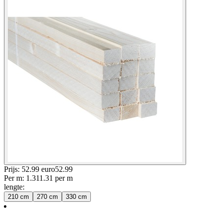
Prijs: 52.99 euro
52
.
99
Per
m
:
1.31
1.31
per
m
lengte
:
210 cm
270 cm
330 cm