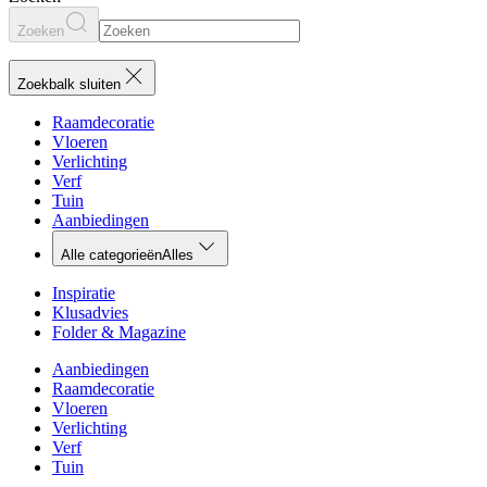
Zoeken
Zoekbalk sluiten
Raamdecoratie
Vloeren
Verlichting
Verf
Tuin
Aanbiedingen
Alle categorieën
Alles
Inspiratie
Klusadvies
Folder & Magazine
Aanbiedingen
Raamdecoratie
Vloeren
Verlichting
Verf
Tuin