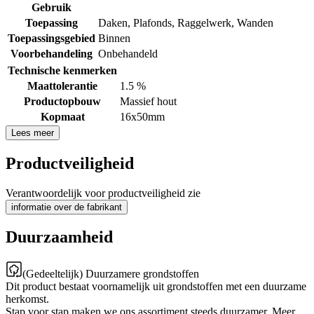
Gebruik
Toepassing
Daken
,
Plafonds
,
Raggelwerk
,
Wanden
Toepassingsgebied
Binnen
Voorbehandeling
Onbehandeld
Technische kenmerken
Maattolerantie
1.5 %
Productopbouw
Massief hout
Kopmaat
16x50mm
Lees meer
Productveiligheid
Verantwoordelijk voor productveiligheid zie
informatie over de fabrikant
Duurzaamheid
(Gedeeltelijk) Duurzamere grondstoffen
Dit product bestaat voornamelijk uit grondstoffen met een duurzame
herkomst.
Stap voor stap maken we ons assortiment steeds duurzamer. Meer