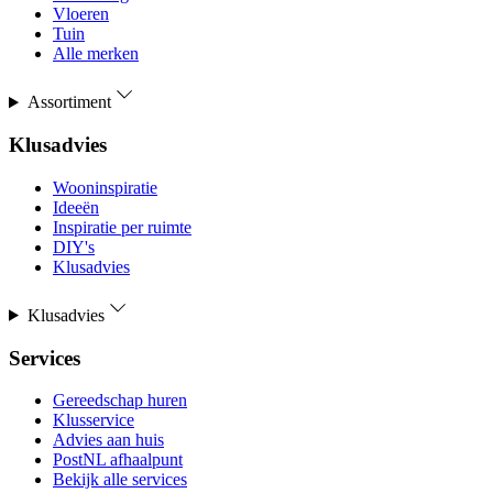
Vloeren
Tuin
Alle merken
Assortiment
Klusadvies
Wooninspiratie
Ideeën
Inspiratie per ruimte
DIY's
Klusadvies
Klusadvies
Services
Gereedschap huren
Klusservice
Advies aan huis
PostNL afhaalpunt
Bekijk alle services