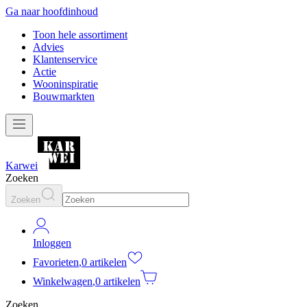
Ga naar hoofdinhoud
Toon hele assortiment
Advies
Klantenservice
Actie
Wooninspiratie
Bouwmarkten
Karwei
Zoeken
Zoeken
Inloggen
Favorieten
,
0 artikelen
Winkelwagen
,
0 artikelen
Zoeken