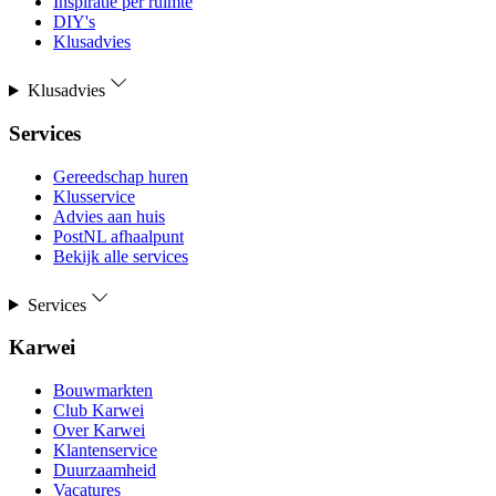
Inspiratie per ruimte
DIY's
Klusadvies
Klusadvies
Services
Gereedschap huren
Klusservice
Advies aan huis
PostNL afhaalpunt
Bekijk alle services
Services
Karwei
Bouwmarkten
Club Karwei
Over Karwei
Klantenservice
Duurzaamheid
Vacatures