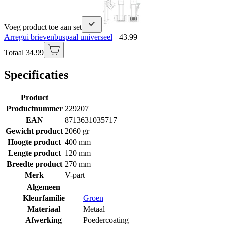
Voeg product toe aan set
Arregui brievenbuspaal universeel
+ 43.99
Totaal 34.99
Specificaties
Product
Productnummer
229207
EAN
8713631035717
Gewicht product
2060 gr
Hoogte product
400 mm
Lengte product
120 mm
Breedte product
270 mm
Merk
V-part
Algemeen
Kleurfamilie
Groen
Materiaal
Metaal
Afwerking
Poedercoating