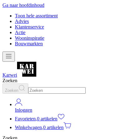
Ga naar hoofdinhoud
Toon hele assortiment
Advies
Klantenservice
Actie
Wooninspiratie
Bouwmarkten
Karwei
Zoeken
Zoeken
Inloggen
Favorieten
,
0 artikelen
Winkelwagen
,
0 artikelen
Zoeken