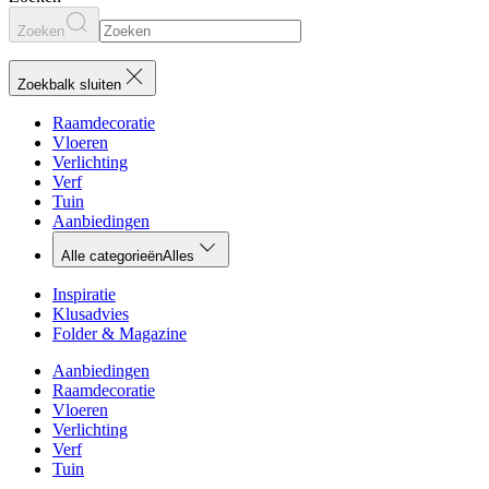
Zoeken
Zoekbalk sluiten
Raamdecoratie
Vloeren
Verlichting
Verf
Tuin
Aanbiedingen
Alle categorieën
Alles
Inspiratie
Klusadvies
Folder & Magazine
Aanbiedingen
Raamdecoratie
Vloeren
Verlichting
Verf
Tuin