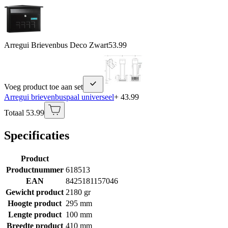
Arregui Brievenbus Deco Zwart
53.99
Voeg product toe aan set
Arregui brievenbuspaal universeel
+ 43.99
Totaal 53.99
Specificaties
Product
Productnummer
618513
EAN
8425181157046
Gewicht product
2180 gr
Hoogte product
295 mm
Lengte product
100 mm
Breedte product
410 mm