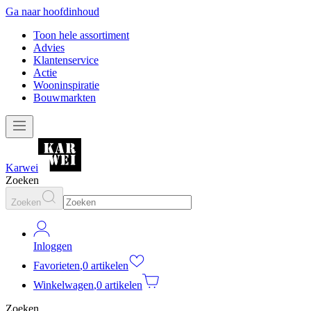
Ga naar hoofdinhoud
Toon hele assortiment
Advies
Klantenservice
Actie
Wooninspiratie
Bouwmarkten
Karwei
Zoeken
Zoeken
Inloggen
Favorieten
,
0 artikelen
Winkelwagen
,
0 artikelen
Zoeken