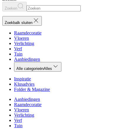
Zoeken
Zoekbalk sluiten
Raamdecoratie
Vloeren
Verlichting
Verf
Tuin
Aanbiedingen
Alle categorieën
Alles
Inspiratie
Klusadvies
Folder & Magazine
Aanbiedingen
Raamdecoratie
Vloeren
Verlichting
Verf
Tuin