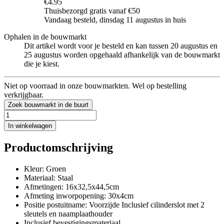
€4.95
Thuisbezorgd gratis vanaf €50
Vandaag besteld, dinsdag 11 augustus in huis
Ophalen in de bouwmarkt
Dit artikel wordt voor je besteld en kan tussen 20 augustus en
25 augustus worden opgehaald afhankelijk van de bouwmarkt
die je kiest.
Niet op voorraad in onze bouwmarkten. Wel op bestelling
verkrijgbaar.
Zoek bouwmarkt in de buurt
In winkelwagen
Productomschrijving
Kleur: Groen
Materiaal: Staal
Afmetingen: 16x32,5x44,5cm
Afmeting inworpopening: 30x4cm
Positie postuitname: Voorzijde Inclusief cilinderslot met 2
sleutels en naamplaathouder
Inclusief bevestigingsmateriaal