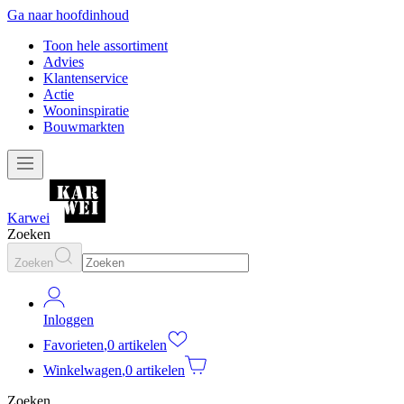
Ga naar hoofdinhoud
Toon hele assortiment
Advies
Klantenservice
Actie
Wooninspiratie
Bouwmarkten
Karwei
Zoeken
Zoeken
Inloggen
Favorieten
,
0 artikelen
Winkelwagen
,
0 artikelen
Zoeken