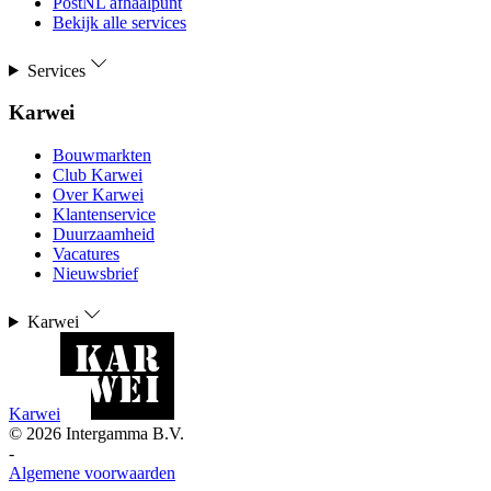
PostNL afhaalpunt
Bekijk alle services
Services
Karwei
Bouwmarkten
Club Karwei
Over Karwei
Klantenservice
Duurzaamheid
Vacatures
Nieuwsbrief
Karwei
Karwei
©
2026
Intergamma B.V.
-
Algemene voorwaarden