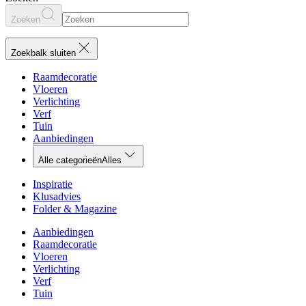
Zoeken
Zoekbalk sluiten
Raamdecoratie
Vloeren
Verlichting
Verf
Tuin
Aanbiedingen
Alle categorieën
Alles
Inspiratie
Klusadvies
Folder & Magazine
Aanbiedingen
Raamdecoratie
Vloeren
Verlichting
Verf
Tuin