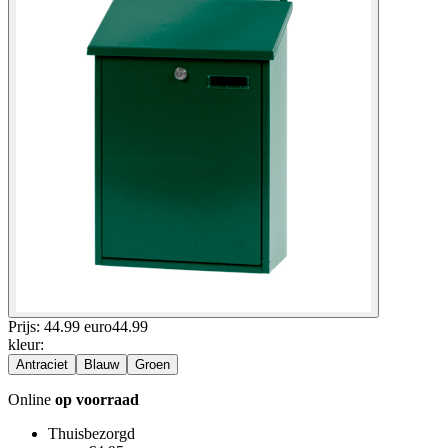
Prijs: 44.99 euro
44
.
99
kleur
:
Antraciet
Blauw
Groen
Online
op voorraad
Thuisbezorgd