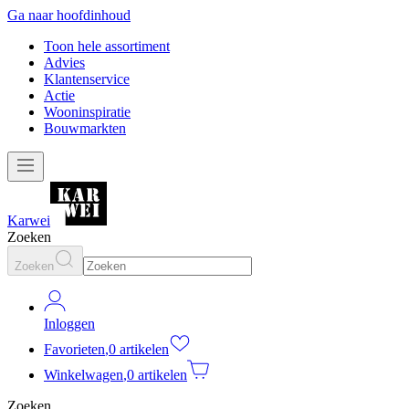
Ga naar hoofdinhoud
Toon hele assortiment
Advies
Klantenservice
Actie
Wooninspiratie
Bouwmarkten
Karwei
Zoeken
Zoeken
Inloggen
Favorieten
,
0 artikelen
Winkelwagen
,
0 artikelen
Zoeken