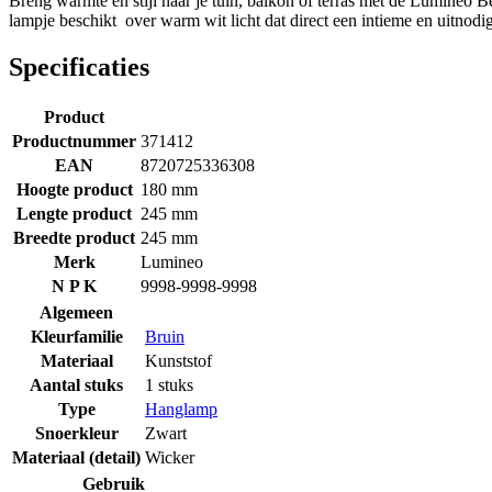
Breng warmte en stijl naar je tuin, balkon of terras met de Lumineo B
lampje beschikt over warm wit licht dat direct een intieme en uitnodi
Specificaties
Product
Productnummer
371412
EAN
8720725336308
Hoogte product
180 mm
Lengte product
245 mm
Breedte product
245 mm
Merk
Lumineo
N P K
9998-9998-9998
Algemeen
Kleurfamilie
Bruin
Materiaal
Kunststof
Aantal stuks
1 stuks
Type
Hanglamp
Snoerkleur
Zwart
Materiaal (detail)
Wicker
Gebruik