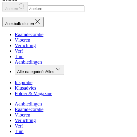
Zoeken
Zoekbalk sluiten
Raamdecoratie
Vloeren
Verlichting
Verf
Tuin
Aanbiedingen
Alle categorieën
Alles
Inspiratie
Klusadvies
Folder & Magazine
Aanbiedingen
Raamdecoratie
Vloeren
Verlichting
Verf
Tuin