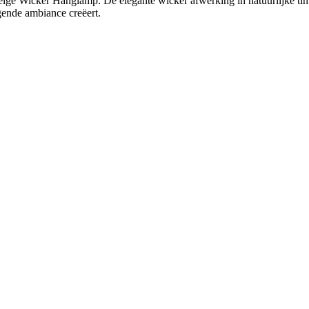
eige Wicker Hanglamp. De elegante wicker afwerking in natuurlijke tinte
gende ambiance creëert.