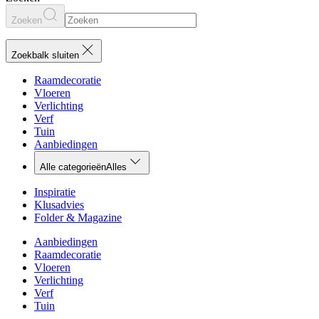
Zoeken
Zoekbalk sluiten
Raamdecoratie
Vloeren
Verlichting
Verf
Tuin
Aanbiedingen
Alle categorieën
Alles
Inspiratie
Klusadvies
Folder & Magazine
Aanbiedingen
Raamdecoratie
Vloeren
Verlichting
Verf
Tuin