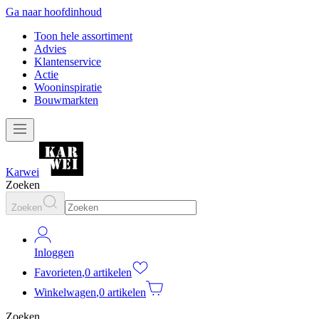
Ga naar hoofdinhoud
Toon hele assortiment
Advies
Klantenservice
Actie
Wooninspiratie
Bouwmarkten
Karwei
Zoeken
Zoeken
Inloggen
Favorieten
,
0 artikelen
Winkelwagen
,
0 artikelen
Zoeken