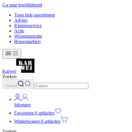
Ga naar hoofdinhoud
Toon hele assortiment
Advies
Klantenservice
Actie
Wooninspiratie
Bouwmarkten
Karwei
Zoeken
Zoeken
Inloggen
Favorieten
,
0 artikelen
Winkelwagen
,
0 artikelen
Zoeken