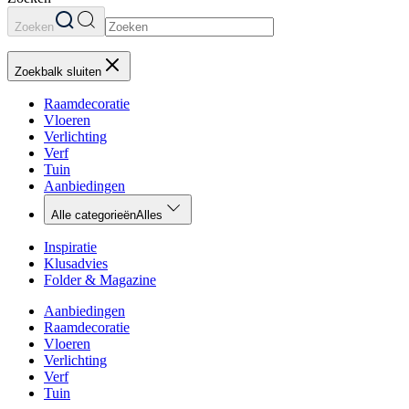
Zoeken
Zoekbalk sluiten
Raamdecoratie
Vloeren
Verlichting
Verf
Tuin
Aanbiedingen
Alle categorieën
Alles
Inspiratie
Klusadvies
Folder & Magazine
Aanbiedingen
Raamdecoratie
Vloeren
Verlichting
Verf
Tuin