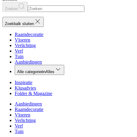
Zoeken
Zoekbalk sluiten
Raamdecoratie
Vloeren
Verlichting
Verf
Tuin
Aanbiedingen
Alle categorieën
Alles
Inspiratie
Klusadvies
Folder & Magazine
Aanbiedingen
Raamdecoratie
Vloeren
Verlichting
Verf
Tuin