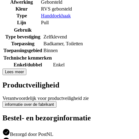
Afwerking
Geborsteld
Kleur
RVS geborsteld
Type
Handdoekhaak
Lijn
Pull
Gebruik
Type bevestiging
Zelfklevend
Toepassing
Badkamer
,
Toiletten
Toepassingsgebied
Binnen
Technische kenmerken
Enkel/dubbel
Enkel
Lees meer
Productveiligheid
Verantwoordelijk voor productveiligheid zie
informatie over de fabrikant
Bestel- en bezorginformatie
Bezorgd door PostNL