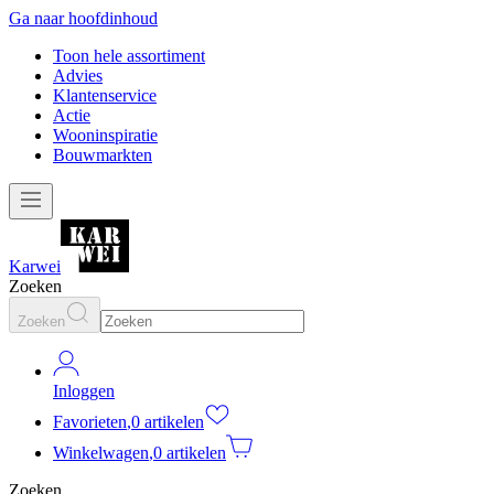
Ga naar hoofdinhoud
Toon hele assortiment
Advies
Klantenservice
Actie
Wooninspiratie
Bouwmarkten
Karwei
Zoeken
Zoeken
Inloggen
Favorieten
,
0 artikelen
Winkelwagen
,
0 artikelen
Zoeken