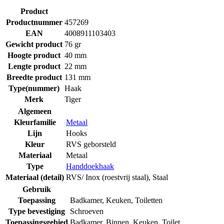
Product
Productnummer
457269
EAN
4008911103403
Gewicht product
76 gr
Hoogte product
40 mm
Lengte product
22 mm
Breedte product
131 mm
Type(nummer)
Haak
Merk
Tiger
Algemeen
Kleurfamilie
Metaal
Lijn
Hooks
Kleur
RVS geborsteld
Materiaal
Metaal
Type
Handdoekhaak
Materiaal (detail)
RVS/ Inox (roestvrij staal)
,
Staal
Gebruik
Toepassing
Badkamer
,
Keuken
,
Toiletten
Type bevestiging
Schroeven
Toepassingsgebied
Badkamer
,
Binnen
,
Keuken
,
Toilet