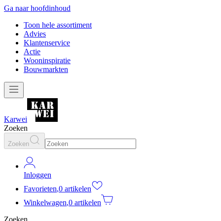
Ga naar hoofdinhoud
Toon hele assortiment
Advies
Klantenservice
Actie
Wooninspiratie
Bouwmarkten
Karwei
Zoeken
Zoeken
Inloggen
Favorieten
,
0 artikelen
Winkelwagen
,
0 artikelen
Zoeken