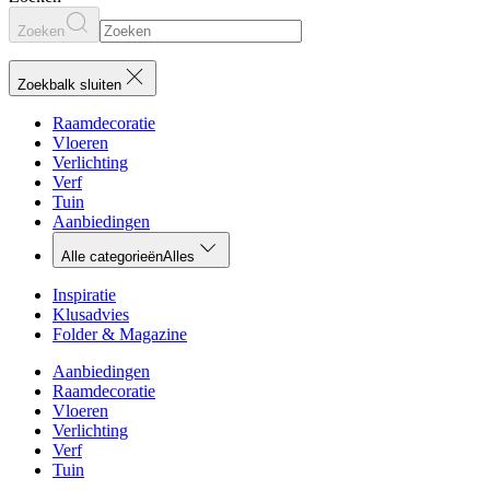
Zoeken
Zoekbalk sluiten
Raamdecoratie
Vloeren
Verlichting
Verf
Tuin
Aanbiedingen
Alle categorieën
Alles
Inspiratie
Klusadvies
Folder & Magazine
Aanbiedingen
Raamdecoratie
Vloeren
Verlichting
Verf
Tuin