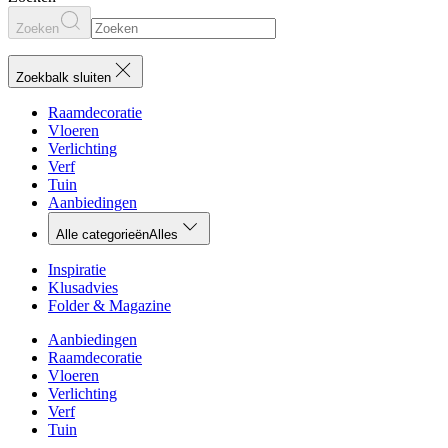
Zoeken
Zoekbalk sluiten
Raamdecoratie
Vloeren
Verlichting
Verf
Tuin
Aanbiedingen
Alle categorieën
Alles
Inspiratie
Klusadvies
Folder & Magazine
Aanbiedingen
Raamdecoratie
Vloeren
Verlichting
Verf
Tuin