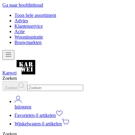
Ga naar hoofdinhoud
Toon hele assortiment
Advies
Klantenservice
Actie
Wooninspiratie
Bouwmarkten
Karwei
Zoeken
Zoeken
Inloggen
Favorieten
,
0 artikelen
Winkelwagen
,
0 artikelen
Zoeken