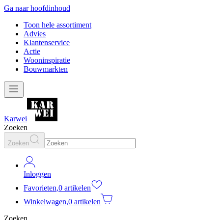
Ga naar hoofdinhoud
Toon hele assortiment
Advies
Klantenservice
Actie
Wooninspiratie
Bouwmarkten
Karwei
Zoeken
Zoeken
Inloggen
Favorieten
,
0 artikelen
Winkelwagen
,
0 artikelen
Zoeken