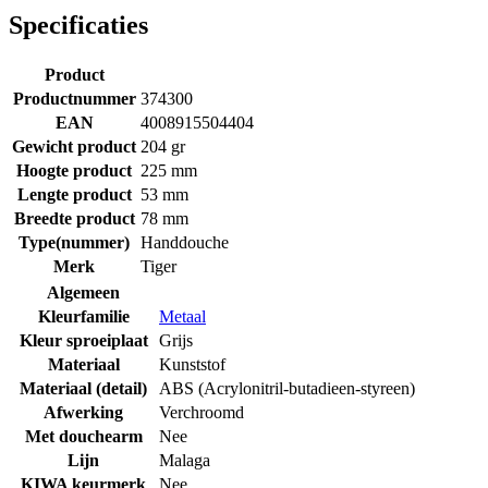
Specificaties
Product
Productnummer
374300
EAN
4008915504404
Gewicht product
204 gr
Hoogte product
225 mm
Lengte product
53 mm
Breedte product
78 mm
Type(nummer)
Handdouche
Merk
Tiger
Algemeen
Kleurfamilie
Metaal
Kleur sproeiplaat
Grijs
Materiaal
Kunststof
Materiaal (detail)
ABS (Acrylonitril-butadieen-styreen)
Afwerking
Verchroomd
Met douchearm
Nee
Lijn
Malaga
KIWA keurmerk
Nee