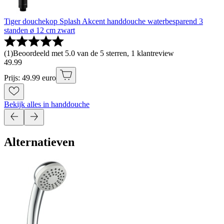
Tiger douchekop Splash Akcent handdouche waterbesparend 3
standen ø 12 cm zwart
(
1
)
Beoordeeld met 5.0 van de 5 sterren, 1 klantreview
49
.
99
Prijs: 49.99 euro
Bekijk alles in handdouche
Alternatieven