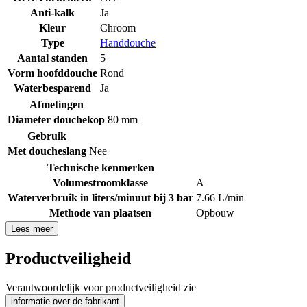
Anti-kalk
Ja
Kleur
Chroom
Type
Handdouche
Aantal standen
5
Vorm hoofddouche
Rond
Waterbesparend
Ja
Afmetingen
Diameter douchekop
80 mm
Gebruik
Met doucheslang
Nee
Technische kenmerken
Volumestroomklasse
A
Waterverbruik in liters/minuut bij 3 bar
7.66 L/min
Methode van plaatsen
Opbouw
Lees meer
Productveiligheid
Verantwoordelijk voor productveiligheid zie
informatie over de fabrikant