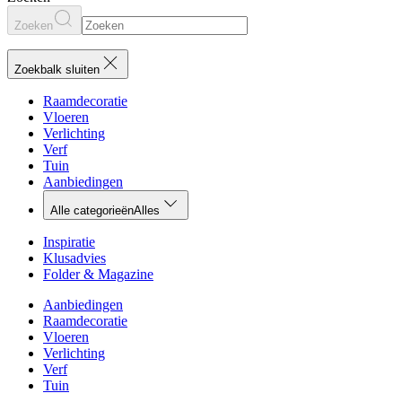
Zoeken
Zoekbalk sluiten
Raamdecoratie
Vloeren
Verlichting
Verf
Tuin
Aanbiedingen
Alle categorieën
Alles
Inspiratie
Klusadvies
Folder & Magazine
Aanbiedingen
Raamdecoratie
Vloeren
Verlichting
Verf
Tuin