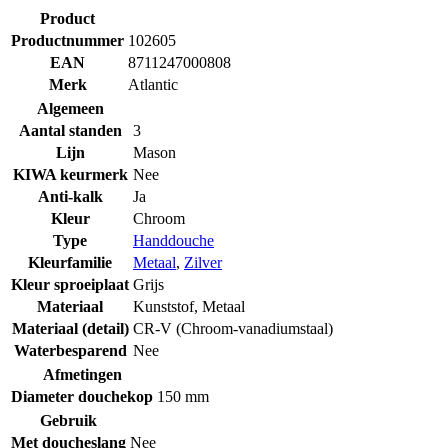
Product
Productnummer
102605
EAN
8711247000808
Merk
Atlantic
Algemeen
Aantal standen
3
Lijn
Mason
KIWA keurmerk
Nee
Anti-kalk
Ja
Kleur
Chroom
Type
Handdouche
Kleurfamilie
Metaal
,
Zilver
Kleur sproeiplaat
Grijs
Materiaal
Kunststof
,
Metaal
Materiaal (detail)
CR-V (Chroom-vanadiumstaal)
Waterbesparend
Nee
Afmetingen
Diameter douchekop
150 mm
Gebruik
Met doucheslang
Nee