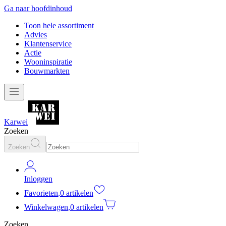
Ga naar hoofdinhoud
Toon hele assortiment
Advies
Klantenservice
Actie
Wooninspiratie
Bouwmarkten
Karwei
Zoeken
Zoeken
Inloggen
Favorieten
,
0 artikelen
Winkelwagen
,
0 artikelen
Zoeken