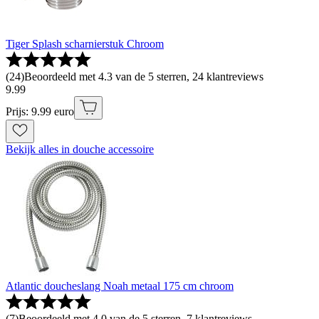
Tiger Splash scharnierstuk Chroom
(
24
)
Beoordeeld met 4.3 van de 5 sterren, 24 klantreviews
9
.
99
Prijs: 9.99 euro
Bekijk alles in douche accessoire
Atlantic doucheslang Noah metaal 175 cm chroom
(
7
)
Beoordeeld met 4.0 van de 5 sterren, 7 klantreviews