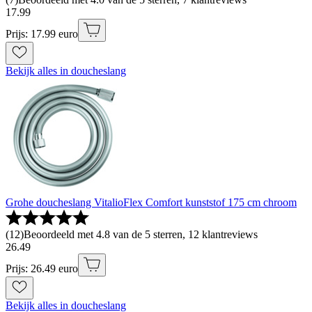
17
.
99
Prijs: 17.99 euro
Bekijk alles in doucheslang
Grohe doucheslang VitalioFlex Comfort kunststof 175 cm chroom
(
12
)
Beoordeeld met 4.8 van de 5 sterren, 12 klantreviews
26
.
49
Prijs: 26.49 euro
Bekijk alles in doucheslang