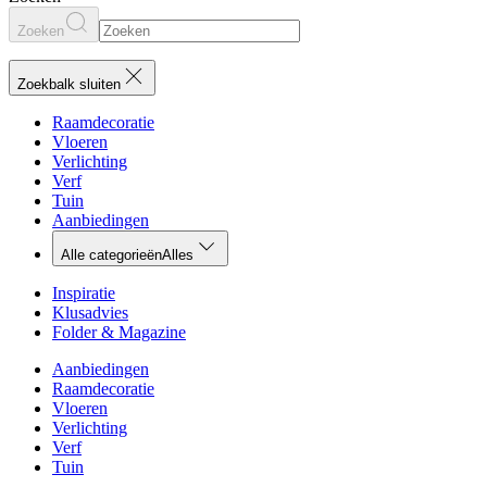
Zoeken
Zoekbalk sluiten
Raamdecoratie
Vloeren
Verlichting
Verf
Tuin
Aanbiedingen
Alle categorieën
Alles
Inspiratie
Klusadvies
Folder & Magazine
Aanbiedingen
Raamdecoratie
Vloeren
Verlichting
Verf
Tuin