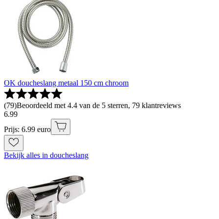
OK doucheslang metaal 150 cm chroom
(
79
)
Beoordeeld met 4.4 van de 5 sterren, 79 klantreviews
6
.
99
Prijs: 6.99 euro
Bekijk alles in doucheslang