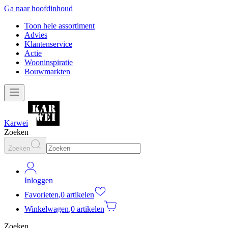
Ga naar hoofdinhoud
Toon hele assortiment
Advies
Klantenservice
Actie
Wooninspiratie
Bouwmarkten
Karwei
Zoeken
Zoeken
Inloggen
Favorieten
,
0 artikelen
Winkelwagen
,
0 artikelen
Zoeken