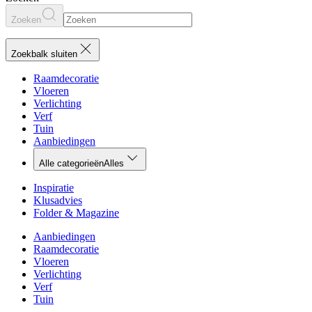
Zoeken
Zoekbalk sluiten
Raamdecoratie
Vloeren
Verlichting
Verf
Tuin
Aanbiedingen
Alle categorieën
Alles
Inspiratie
Klusadvies
Folder & Magazine
Aanbiedingen
Raamdecoratie
Vloeren
Verlichting
Verf
Tuin