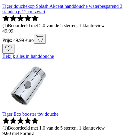
Tiger douchekop Splash Akcent handdouche waterbesparend 3
standen ø 12 cm zwart
(
1
)
Beoordeeld met 5.0 van de 5 sterren, 1 klantreview
49
.
99
Prijs: 49.99 euro
Bekijk alles in handdouche
Tiger Eco booster tbv douche
(
1
)
Beoordeeld met 1.0 van de 5 sterren, 1 klantreview
9.60
met korting