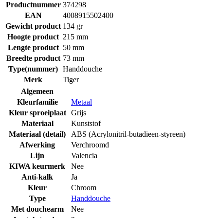
Productnummer
374298
EAN
4008915502400
Gewicht product
134 gr
Hoogte product
215 mm
Lengte product
50 mm
Breedte product
73 mm
Type(nummer)
Handdouche
Merk
Tiger
Algemeen
Kleurfamilie
Metaal
Kleur sproeiplaat
Grijs
Materiaal
Kunststof
Materiaal (detail)
ABS (Acrylonitril-butadieen-styreen)
Afwerking
Verchroomd
Lijn
Valencia
KIWA keurmerk
Nee
Anti-kalk
Ja
Kleur
Chroom
Type
Handdouche
Met douchearm
Nee