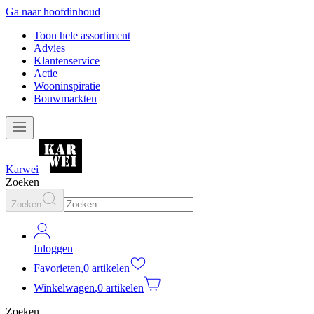
Ga naar hoofdinhoud
Toon hele assortiment
Advies
Klantenservice
Actie
Wooninspiratie
Bouwmarkten
Karwei
Zoeken
Zoeken
Inloggen
Favorieten
,
0 artikelen
Winkelwagen
,
0 artikelen
Zoeken