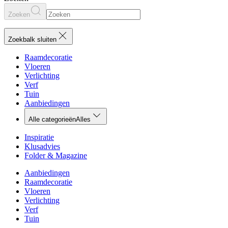
Zoeken
Zoekbalk sluiten
Raamdecoratie
Vloeren
Verlichting
Verf
Tuin
Aanbiedingen
Alle categorieën
Alles
Inspiratie
Klusadvies
Folder & Magazine
Aanbiedingen
Raamdecoratie
Vloeren
Verlichting
Verf
Tuin