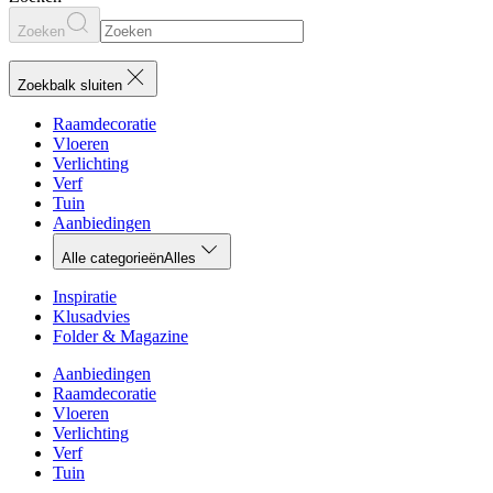
Zoeken
Zoekbalk sluiten
Raamdecoratie
Vloeren
Verlichting
Verf
Tuin
Aanbiedingen
Alle categorieën
Alles
Inspiratie
Klusadvies
Folder & Magazine
Aanbiedingen
Raamdecoratie
Vloeren
Verlichting
Verf
Tuin