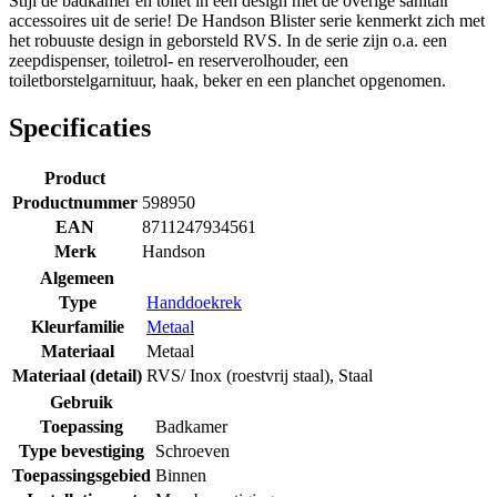
Stijl de badkamer en toilet in één design met de overige sanitair
accessoires uit de serie! De Handson Blister serie kenmerkt zich met
het robuuste design in geborsteld RVS. In de serie zijn o.a. een
zeepdispenser, toiletrol- en reserverolhouder, een
toiletborstelgarnituur, haak, beker en een planchet opgenomen.
Specificaties
Product
Productnummer
598950
EAN
8711247934561
Merk
Handson
Algemeen
Type
Handdoekrek
Kleurfamilie
Metaal
Materiaal
Metaal
Materiaal (detail)
RVS/ Inox (roestvrij staal)
,
Staal
Gebruik
Toepassing
Badkamer
Type bevestiging
Schroeven
Toepassingsgebied
Binnen