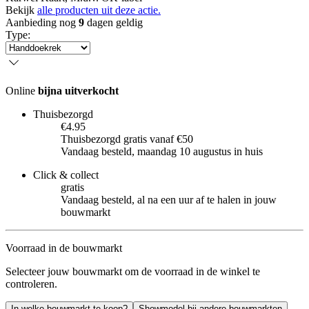
Bekijk
alle producten uit deze actie.
Aanbieding nog
9
dagen geldig
Type
:
Online
bijna uitverkocht
Thuisbezorgd
€4.95
Thuisbezorgd gratis vanaf €50
Vandaag besteld, maandag 10 augustus in huis
Click & collect
gratis
Vandaag besteld, al na een uur af te halen in jouw
bouwmarkt
Voorraad in de bouwmarkt
Selecteer jouw bouwmarkt om de voorraad in de winkel te
controleren.
In welke bouwmarkt te koop?
Showmodel bij andere bouwmarkten