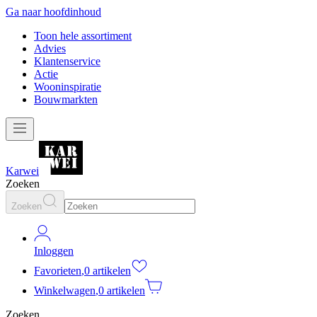
Ga naar hoofdinhoud
Toon hele assortiment
Advies
Klantenservice
Actie
Wooninspiratie
Bouwmarkten
Karwei
Zoeken
Zoeken
Inloggen
Favorieten
,
0 artikelen
Winkelwagen
,
0 artikelen
Zoeken