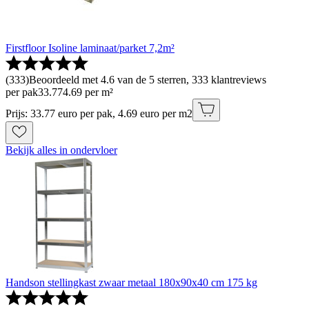
Firstfloor Isoline laminaat/parket 7,2m²
(
333
)
Beoordeeld met 4.6 van de 5 sterren, 333 klantreviews
per pak
33
.
77
4.69 per m²
Prijs: 33.77 euro per pak, 4.69 euro per m2
Bekijk alles in ondervloer
Handson stellingkast zwaar metaal 180x90x40 cm 175 kg