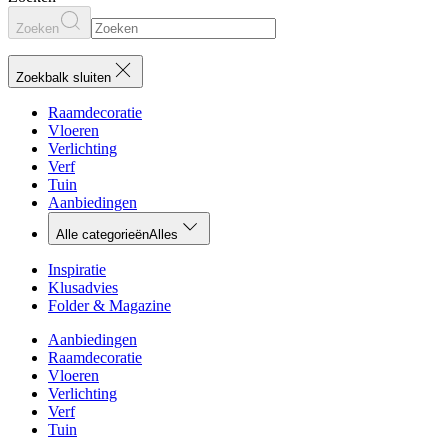
Zoeken
Zoekbalk sluiten
Raamdecoratie
Vloeren
Verlichting
Verf
Tuin
Aanbiedingen
Alle categorieën
Alles
Inspiratie
Klusadvies
Folder & Magazine
Aanbiedingen
Raamdecoratie
Vloeren
Verlichting
Verf
Tuin