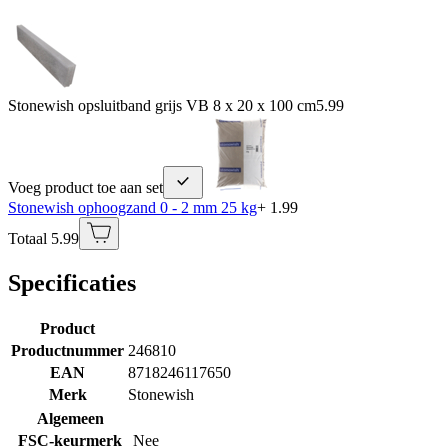
Stonewish opsluitband grijs VB 8 x 20 x 100 cm
5.99
Voeg product toe aan set
Stonewish ophoogzand 0 - 2 mm 25 kg
+ 1.99
Totaal 5.99
Specificaties
Product
Productnummer
246810
EAN
8718246117650
Merk
Stonewish
Algemeen
FSC-keurmerk
Nee