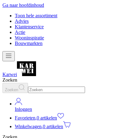
Ga naar hoofdinhoud
Toon hele assortiment
Advies
Klantenservice
Actie
Wooninspiratie
Bouwmarkten
Karwei
Zoeken
Zoeken
Inloggen
Favorieten
,
0 artikelen
Winkelwagen
,
0 artikelen
Zoeken