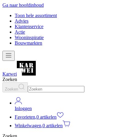
Ga naar hoofdinhoud
Toon hele assortiment
Advies
Klantenservice
Actie
Wooninspiratie
Bouwmarkten
Karwei
Zoeken
Zoeken
Inloggen
Favorieten
,
0 artikelen
Winkelwagen
,
0 artikelen
Zoeken