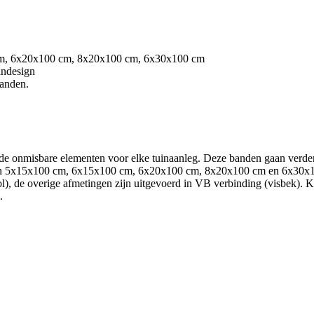
 cm, 6x20x100 cm, 8x20x100 cm, 6x30x100 cm
uindesign
banden.
, de onmisbare elementen voor elke tuinaanleg. Deze banden gaan verder
aten 5x15x100 cm, 6x15x100 cm, 6x20x100 cm, 8x20x100 cm en 6x30x10
), de overige afmetingen zijn uitgevoerd in VB verbinding (visbek). Kies
.