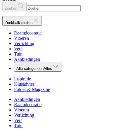
Zoeken
Zoekbalk sluiten
Raamdecoratie
Vloeren
Verlichting
Verf
Tuin
Aanbiedingen
Alle categorieën
Alles
Inspiratie
Klusadvies
Folder & Magazine
Aanbiedingen
Raamdecoratie
Vloeren
Verlichting
Verf
Tuin