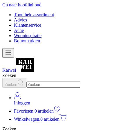
Ga naar hoofdinhoud
Toon hele assortiment
Advies
Klantenservice
Actie
Wooninspiratie
Bouwmarkten
Karwei
Zoeken
Zoeken
Inloggen
Favorieten
,
0 artikelen
Winkelwagen
,
0 artikelen
Zoeken