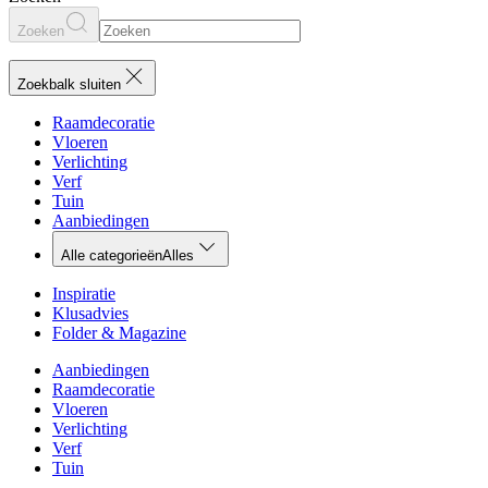
Zoeken
Zoekbalk sluiten
Raamdecoratie
Vloeren
Verlichting
Verf
Tuin
Aanbiedingen
Alle categorieën
Alles
Inspiratie
Klusadvies
Folder & Magazine
Aanbiedingen
Raamdecoratie
Vloeren
Verlichting
Verf
Tuin