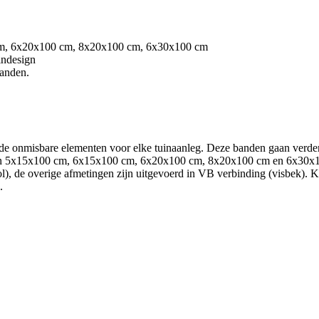
 cm, 6x20x100 cm, 8x20x100 cm, 6x30x100 cm
uindesign
banden.
, de onmisbare elementen voor elke tuinaanleg. Deze banden gaan verder
aten 5x15x100 cm, 6x15x100 cm, 6x20x100 cm, 8x20x100 cm en 6x30x10
), de overige afmetingen zijn uitgevoerd in VB verbinding (visbek). Kies
.