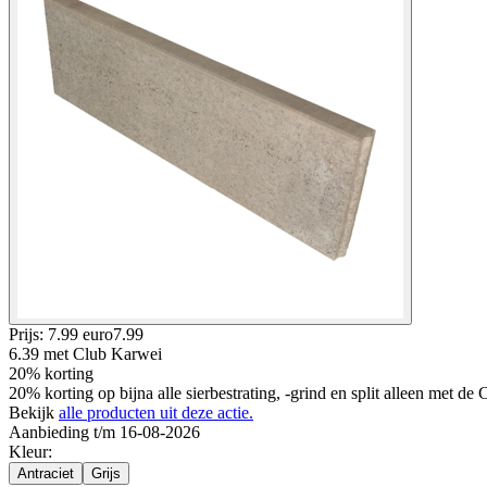
Prijs: 7.99 euro
7
.
99
6.39
met Club Karwei
20% korting
20% korting op bijna alle sierbestrating, -grind en split alleen met d
Bekijk
alle producten uit deze actie.
Aanbieding t/m 16-08-2026
Kleur
:
Antraciet
Grijs