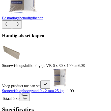
Bestratingsbenodigdheden
Handig als set kopen
Stonewish opsluitband grijs VB 6 x 30 x 100 cm
6.39
Voeg product toe aan set
Stonewish ophoogzand 0 - 2 mm 25 kg
+ 1.99
Totaal 6.39
Specificaties