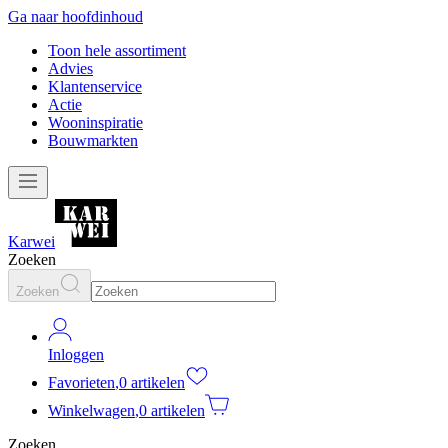
Ga naar hoofdinhoud
Toon hele assortiment
Advies
Klantenservice
Actie
Wooninspiratie
Bouwmarkten
Karwei
Zoeken
Zoeken
Inloggen
Favorieten
,
0 artikelen
Winkelwagen
,
0 artikelen
Zoeken