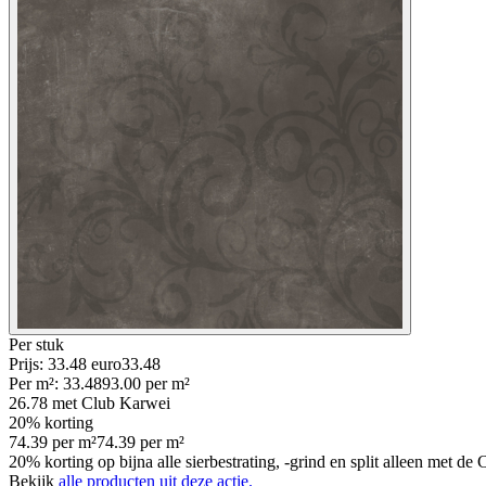
Per
stuk
Prijs: 33.48 euro
33
.
48
Per
m²
:
33.48
93.00
per
m²
26.78
met Club Karwei
20% korting
74.39
per
m²
74.39
per
m²
20% korting op bijna alle sierbestrating, -grind en split alleen met d
Bekijk
alle producten uit deze actie.