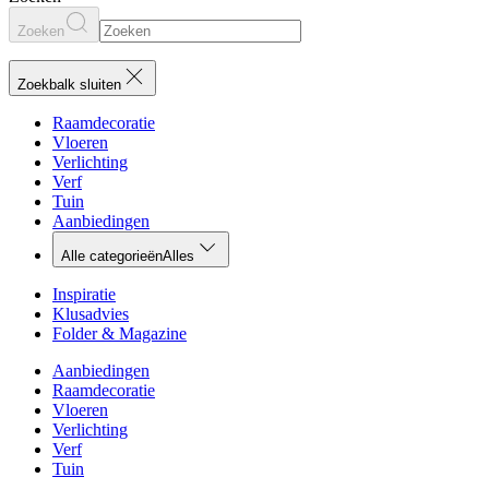
Zoeken
Zoekbalk sluiten
Raamdecoratie
Vloeren
Verlichting
Verf
Tuin
Aanbiedingen
Alle categorieën
Alles
Inspiratie
Klusadvies
Folder & Magazine
Aanbiedingen
Raamdecoratie
Vloeren
Verlichting
Verf
Tuin