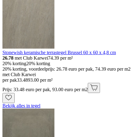
Stonewish keramische terrastegel Brussel 60 x 60 x 4,8 cm
26.78
met Club Karwei
74.39
per m²
20% korting
20% korting
20% korting, voordeelprijs: 26.78 euro per pak, 74.39 euro per m2
met Club Karwei
per pak
33
.
48
93.00 per m²
Prijs: 33.48 euro per pak, 93.00 euro per m2
Bekijk alles in tegel