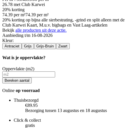
26.78
met Club Karwei
20% korting
74.39
per
m²
74.39
per
m²
20% korting op bijna alle sierbestrating, -grind en split alleen met de
Club Karwei Kaart, M.u.v. bigbags en Vast Laag-artikelen
Bekijk
alle producten uit deze actie.
Aanbieding t/m 16-08-2026
Kleur
:
Antraciet
Grijs
Grijs-Bruin
Zwart
Wat is je oppervlakte?
Oppervlakte (m2)
Bereken aantal
Online
op voorraad
Thuisbezorgd
€89.95
Bezorging tussen 13 augustus en 18 augustus
Click & collect
gratis