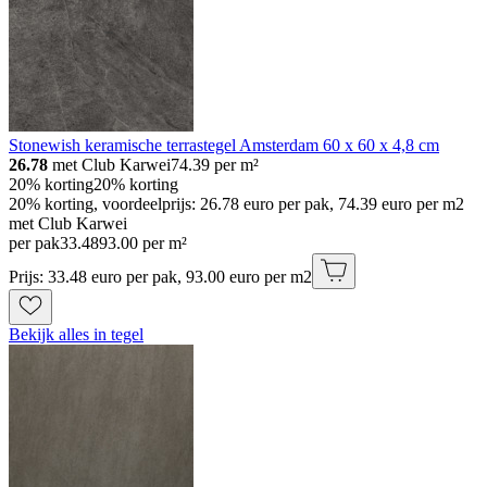
Stonewish keramische terrastegel Amsterdam 60 x 60 x 4,8 cm
26.78
met Club Karwei
74.39
per m²
20% korting
20% korting
20% korting, voordeelprijs: 26.78 euro per pak, 74.39 euro per m2
met Club Karwei
per pak
33
.
48
93.00 per m²
Prijs: 33.48 euro per pak, 93.00 euro per m2
Bekijk alles in tegel