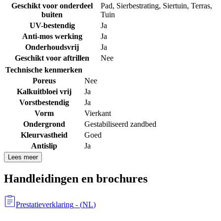
Geschikt voor onderdeel
Pad
,
Sierbestrating
,
Siertuin
,
Terras
,
buiten
Tuin
UV-bestendig
Ja
Anti-mos werking
Ja
Onderhoudsvrij
Ja
Geschikt voor aftrillen
Nee
Technische kenmerken
Poreus
Nee
Kalkuitbloei vrij
Ja
Vorstbestendig
Ja
Vorm
Vierkant
Ondergrond
Gestabiliseerd zandbed
Kleurvastheid
Goed
Antislip
Ja
Lees meer
Handleidingen en brochures
Prestatieverklaring
- (
NL
)