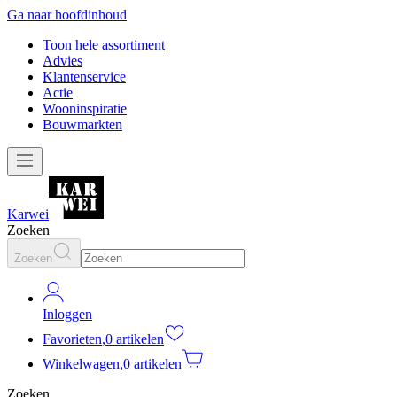
Ga naar hoofdinhoud
Toon hele assortiment
Advies
Klantenservice
Actie
Wooninspiratie
Bouwmarkten
Karwei
Zoeken
Zoeken
Inloggen
Favorieten
,
0 artikelen
Winkelwagen
,
0 artikelen
Zoeken