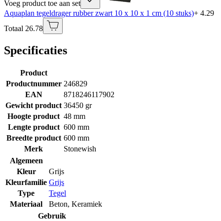
Voeg product toe aan set
Aquaplan tegeldrager rubber zwart 10 x 10 x 1 cm (10 stuks)
+ 4.29
Totaal 26.78
Specificaties
Product
Productnummer
246829
EAN
8718246117902
Gewicht product
36450 gr
Hoogte product
48 mm
Lengte product
600 mm
Breedte product
600 mm
Merk
Stonewish
Algemeen
Kleur
Grijs
Kleurfamilie
Grijs
Type
Tegel
Materiaal
Beton
,
Keramiek
Gebruik