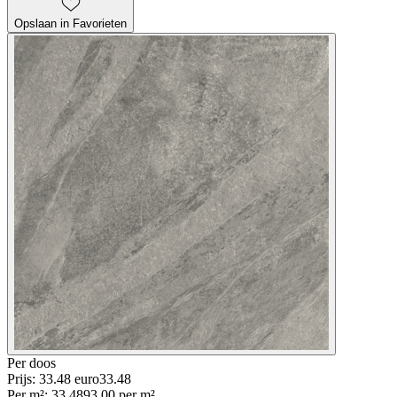
Opslaan in Favorieten
Per
doos
Prijs: 33.48 euro
33
.
48
Per
m²
:
33.48
93.00
per
m²