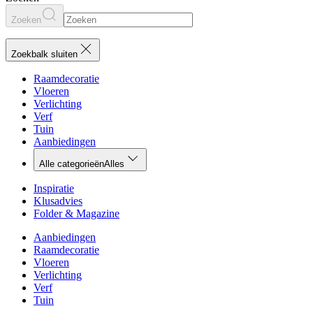
Zoeken
Zoekbalk sluiten
Raamdecoratie
Vloeren
Verlichting
Verf
Tuin
Aanbiedingen
Alle categorieën
Alles
Inspiratie
Klusadvies
Folder & Magazine
Aanbiedingen
Raamdecoratie
Vloeren
Verlichting
Verf
Tuin