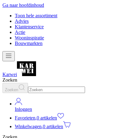
Ga naar hoofdinhoud
Toon hele assortiment
Advies
Klantenservice
Actie
Wooninspiratie
Bouwmarkten
Karwei
Zoeken
Zoeken
Inloggen
Favorieten
,
0 artikelen
Winkelwagen
,
0 artikelen
Zoeken