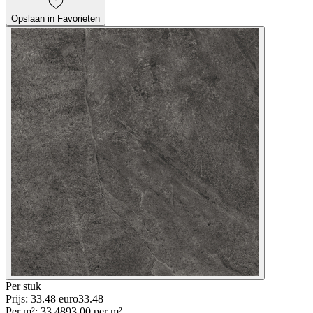
Opslaan in Favorieten
Per
stuk
Prijs: 33.48 euro
33
.
48
Per
m²
:
33.48
93.00
per
m²