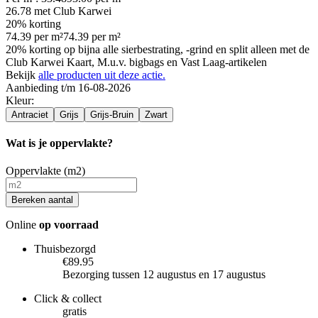
26.78
met Club Karwei
20% korting
74.39
per
m²
74.39
per
m²
20% korting op bijna alle sierbestrating, -grind en split alleen met de
Club Karwei Kaart, M.u.v. bigbags en Vast Laag-artikelen
Bekijk
alle producten uit deze actie.
Aanbieding t/m 16-08-2026
Kleur
:
Antraciet
Grijs
Grijs-Bruin
Zwart
Wat is je oppervlakte?
Oppervlakte (m2)
Bereken aantal
Online
op voorraad
Thuisbezorgd
€89.95
Bezorging tussen 12 augustus en 17 augustus
Click & collect
gratis