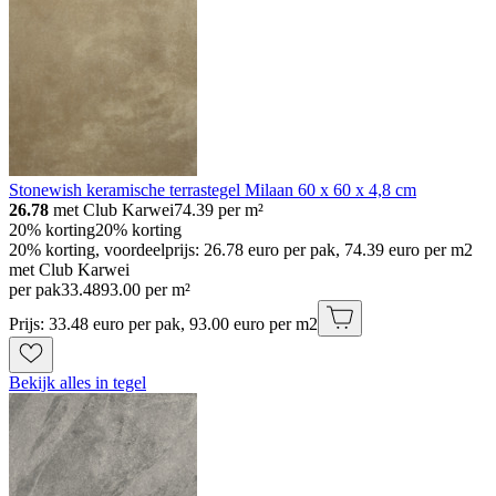
Stonewish keramische terrastegel Milaan 60 x 60 x 4,8 cm
26.78
met Club Karwei
74.39
per m²
20% korting
20% korting
20% korting, voordeelprijs: 26.78 euro per pak, 74.39 euro per m2
met Club Karwei
per pak
33
.
48
93.00 per m²
Prijs: 33.48 euro per pak, 93.00 euro per m2
Bekijk alles in tegel