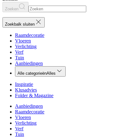
Zoeken
Zoekbalk sluiten
Raamdecoratie
Vloeren
Verlichting
Verf
Tuin
Aanbiedingen
Alle categorieën
Alles
Inspiratie
Klusadvies
Folder & Magazine
Aanbiedingen
Raamdecoratie
Vloeren
Verlichting
Verf
Tuin