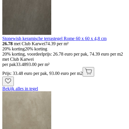
Stonewish keramische terrastegel Rome 60 x 60 x 4,8 cm
26.78
met Club Karwei
74.39
per m²
20% korting
20% korting
20% korting, voordeelprijs: 26.78 euro per pak, 74.39 euro per m2
met Club Karwei
per pak
33
.
48
93.00 per m²
Prijs: 33.48 euro per pak, 93.00 euro per m2
Bekijk alles in tegel