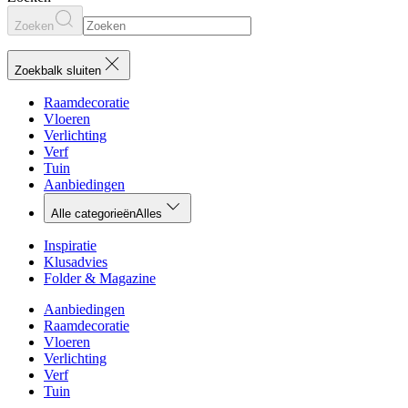
Zoeken
Zoekbalk sluiten
Raamdecoratie
Vloeren
Verlichting
Verf
Tuin
Aanbiedingen
Alle categorieën
Alles
Inspiratie
Klusadvies
Folder & Magazine
Aanbiedingen
Raamdecoratie
Vloeren
Verlichting
Verf
Tuin