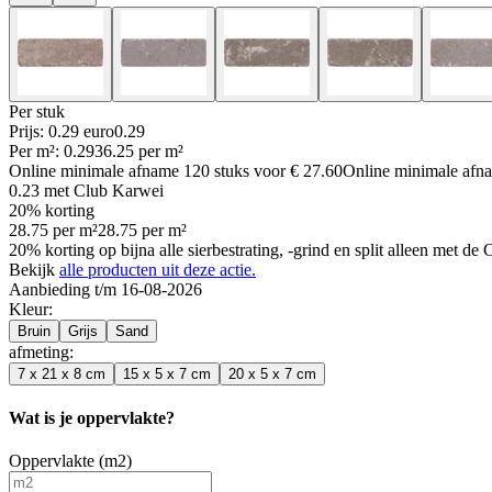
Per
stuk
Prijs: 0.29 euro
0
.
29
Per
m²
:
0.29
36.25
per
m²
Online minimale afname
120
stuks voor
€ 27.60
Online minimale af
0.23
met Club Karwei
20% korting
28.75
per
m²
28.75
per
m²
20% korting op bijna alle sierbestrating, -grind en split alleen met d
Bekijk
alle producten uit deze actie.
Aanbieding t/m 16-08-2026
Kleur
:
Bruin
Grijs
Sand
afmeting
:
7 x 21 x 8 cm
15 x 5 x 7 cm
20 x 5 x 7 cm
Wat is je oppervlakte?
Oppervlakte (m2)