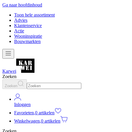
Ga naar hoofdinhoud
Toon hele assortiment
Advies
Klantenservice
Actie
Wooninspiratie
Bouwmarkten
Karwei
Zoeken
Zoeken
Inloggen
Favorieten
,
0 artikelen
Winkelwagen
,
0 artikelen
Zoeken