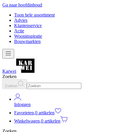
Ga naar hoofdinhoud
Toon hele assortiment
Advies
Klantenservice
Actie
Wooninspiratie
Bouwmarkten
Karwei
Zoeken
Zoeken
Inloggen
Favorieten
,
0 artikelen
Winkelwagen
,
0 artikelen
Zoeken