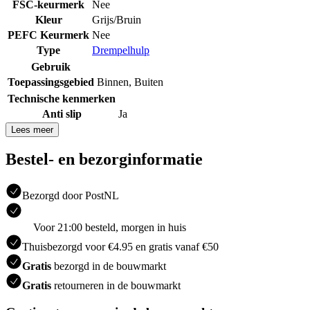
FSC-keurmerk
Nee
Kleur
Grijs/Bruin
PEFC Keurmerk
Nee
Type
Drempelhulp
Gebruik
Toepassingsgebied
Binnen
,
Buiten
Technische kenmerken
Anti slip
Ja
Lees meer
Bestel- en bezorginformatie
Bezorgd door PostNL
Voor 21:00 besteld, morgen in huis
Thuisbezorgd voor €4.95 en gratis vanaf €50
Gratis
bezorgd in de bouwmarkt
Gratis
retourneren in de bouwmarkt