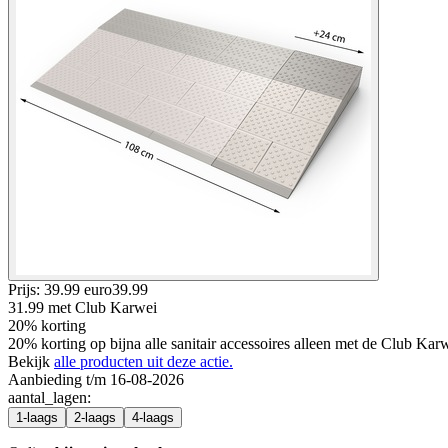
Prijs: 39.99 euro
39
.
99
31.99
met Club Karwei
20% korting
20% korting op bijna alle sanitair accessoires alleen met de Club Ka
Bekijk
alle producten uit deze actie.
Aanbieding t/m 16-08-2026
aantal_lagen
:
1-laags
2-laags
4-laags