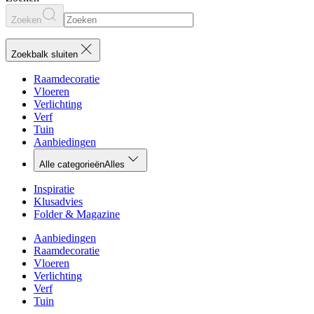
Zoeken
Zoekbalk sluiten
Raamdecoratie
Vloeren
Verlichting
Verf
Tuin
Aanbiedingen
Alle categorieën
Alles
Inspiratie
Klusadvies
Folder & Magazine
Aanbiedingen
Raamdecoratie
Vloeren
Verlichting
Verf
Tuin