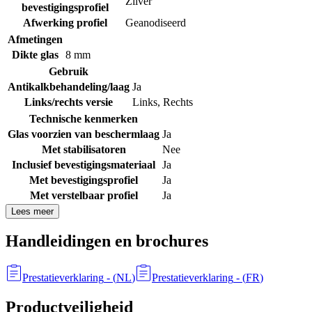
Zilver
bevestigingsprofiel
Afwerking profiel
Geanodiseerd
Afmetingen
Dikte glas
8 mm
Gebruik
Antikalkbehandeling/laag
Ja
Links/rechts versie
Links
,
Rechts
Technische kenmerken
Glas voorzien van beschermlaag
Ja
Met stabilisatoren
Nee
Inclusief bevestigingsmateriaal
Ja
Met bevestigingsprofiel
Ja
Met verstelbaar profiel
Ja
Lees meer
Handleidingen en brochures
Prestatieverklaring
- (
NL
)
Prestatieverklaring
- (
FR
)
Productveiligheid