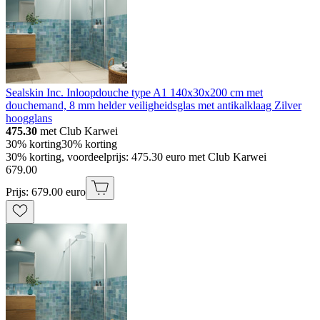
Sealskin Inc. Inloopdouche type A1 140x30x200 cm met
douchemand, 8 mm helder veiligheidsglas met antikalklaag Zilver
hoogglans
475.30
met Club Karwei
30% korting
30% korting
30% korting, voordeelprijs: 475.30 euro met Club Karwei
679
.
00
Prijs: 679.00 euro