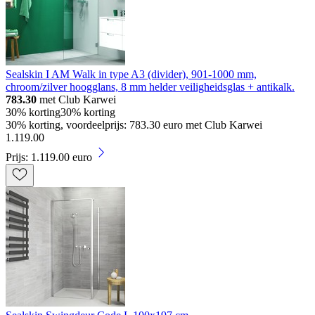
Sealskin I AM Walk in type A3 (divider), 901-1000 mm,
chroom/zilver hoogglans, 8 mm helder veiligheidsglas + antikalk.
783.30
met Club Karwei
30% korting
30% korting
30% korting, voordeelprijs: 783.30 euro met Club Karwei
1
.
119
.
00
Prijs: 1.119.00 euro