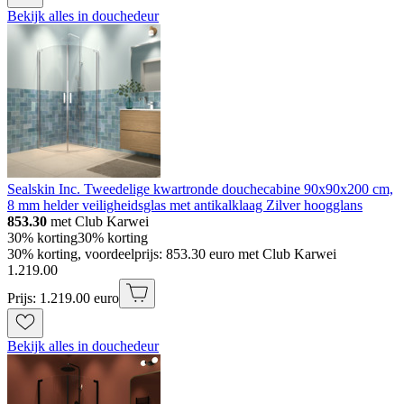
Bekijk alles in douchedeur
Sealskin Inc. Tweedelige kwartronde douchecabine 90x90x200 cm,
8 mm helder veiligheidsglas met antikalklaag Zilver hoogglans
853.30
met Club Karwei
30% korting
30% korting
30% korting, voordeelprijs: 853.30 euro met Club Karwei
1
.
219
.
00
Prijs: 1.219.00 euro
Bekijk alles in douchedeur