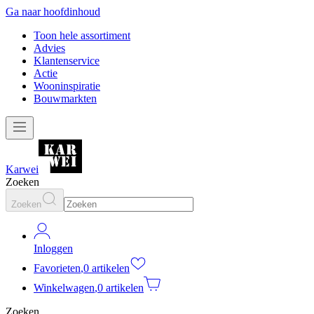
Ga naar hoofdinhoud
Toon hele assortiment
Advies
Klantenservice
Actie
Wooninspiratie
Bouwmarkten
Karwei
Zoeken
Zoeken
Inloggen
Favorieten
,
0 artikelen
Winkelwagen
,
0 artikelen
Zoeken