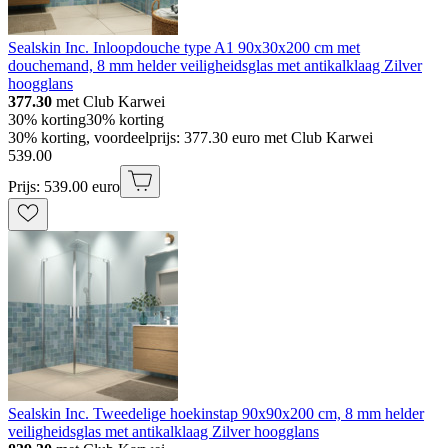
Sealskin Inc. Inloopdouche type A1 90x30x200 cm met
douchemand, 8 mm helder veiligheidsglas met antikalklaag Zilver
hoogglans
377.30
met Club Karwei
30% korting
30% korting
30% korting, voordeelprijs: 377.30 euro met Club Karwei
539
.
00
Prijs: 539.00 euro
Sealskin Inc. Tweedelige hoekinstap 90x90x200 cm, 8 mm helder
veiligheidsglas met antikalklaag Zilver hoogglans