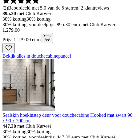
(
2
)
Beoordeeld met 5.0 van de 5 sterren, 2 klantreviews
895.30
met Club Karwei
30% korting
30% korting
30% korting, voordeelprijs: 895.30 euro met Club Karwei
1
.
279
.
00
Prijs: 1.279.00 euro
Bekijk alles in douchecabinepaneel
Sealskin hoekinstap deur voor douchecabine Hooked mat zwart 90
x 90 x 200 cm
447.30
met Club Karwei
30% korting
30% korting
30% korting, voordeelprijs: 447.30 euro met Club Karwei