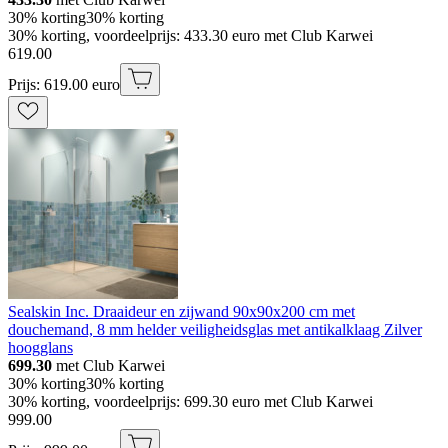
30% korting
30% korting
30% korting, voordeelprijs: 433.30 euro met Club Karwei
619
.
00
Prijs: 619.00 euro
Sealskin Inc. Draaideur en zijwand 90x90x200 cm met
douchemand, 8 mm helder veiligheidsglas met antikalklaag Zilver
hoogglans
699.30
met Club Karwei
30% korting
30% korting
30% korting, voordeelprijs: 699.30 euro met Club Karwei
999
.
00