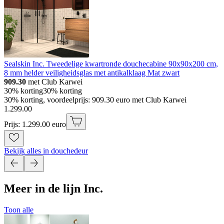
Sealskin Inc. Tweedelige kwartronde douchecabine 90x90x200 cm,
8 mm helder veiligheidsglas met antikalklaag Mat zwart
909.30
met Club Karwei
30% korting
30% korting
30% korting, voordeelprijs: 909.30 euro met Club Karwei
1
.
299
.
00
Prijs: 1.299.00 euro
Bekijk alles in douchedeur
Meer in de lijn Inc.
Toon alle