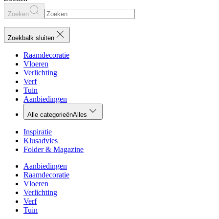
Zoeken
Zoekbalk sluiten
Raamdecoratie
Vloeren
Verlichting
Verf
Tuin
Aanbiedingen
Alle categorieën
Alles
Inspiratie
Klusadvies
Folder & Magazine
Aanbiedingen
Raamdecoratie
Vloeren
Verlichting
Verf
Tuin