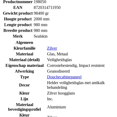
Productnummer
198050
EAN
8720314711950
Gewicht product
98400 gr
Hoogte product
2000 mm
Lengte product
980 mm
Breedte product
980 mm
Merk
Sealskin
Algemeen
Kleurfamilie
Zilver
Materiaal
Glas
,
Metaal
Materiaal (detail)
Veiligheidsglas
Eigenschap materiaal
Corrosiebestendig
,
Impact resistent
Afwerking
Geanodiseerd
Type
Douchecabinepaneel
Helder veiligheidsglas met antikalk
Decor
behandeling
Kleur
Zilver hoogglans
Lijn
Inc.
Materiaal
Aluminium
bevestigingsprofiel
Kleur