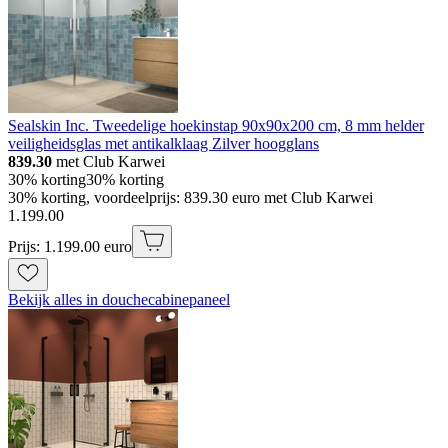
Sealskin Inc. Tweedelige hoekinstap 90x90x200 cm, 8 mm helder
veiligheidsglas met antikalklaag Zilver hoogglans
839.30
met Club Karwei
30% korting
30% korting
30% korting, voordeelprijs: 839.30 euro met Club Karwei
1
.
199
.
00
Prijs: 1.199.00 euro
Bekijk alles in douchecabinepaneel