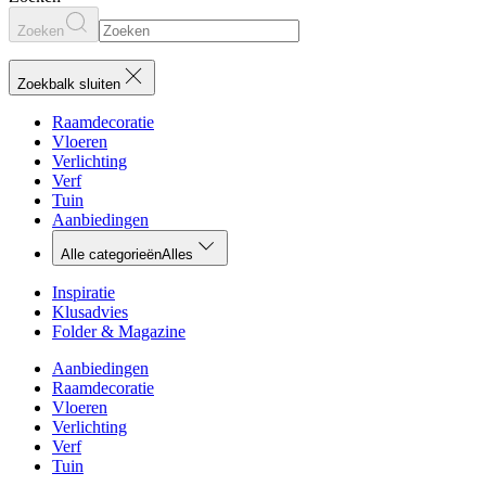
Zoeken
Zoekbalk sluiten
Raamdecoratie
Vloeren
Verlichting
Verf
Tuin
Aanbiedingen
Alle categorieën
Alles
Inspiratie
Klusadvies
Folder & Magazine
Aanbiedingen
Raamdecoratie
Vloeren
Verlichting
Verf
Tuin