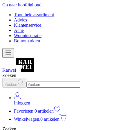
Ga naar hoofdinhoud
Toon hele assortiment
Advies
Klantenservice
Actie
Wooninspiratie
Bouwmarkten
Karwei
Zoeken
Zoeken
Inloggen
Favorieten
,
0 artikelen
Winkelwagen
,
0 artikelen
Zoeken